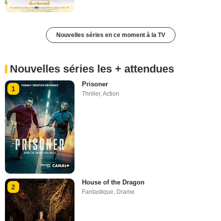
Nouvelles séries en ce moment à la TV
Nouvelles séries les + attendues
Prisoner
1
Thriller
,
Action
House of the Dragon
2
Fantastique
,
Drame