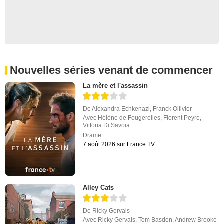
Nouvelles séries venant de commencer
La mère et l'assassin
De
Alexandra Echkenazi
,
Franck Ollivier
Avec
Hélène de Fougerolles
,
Florent Peyre
,
Vittoria Di Savoia
Drame
7 août 2026 sur France.TV
Alley Cats
De
Ricky Gervais
Avec
Ricky Gervais
,
Tom Basden
,
Andrew Brooke