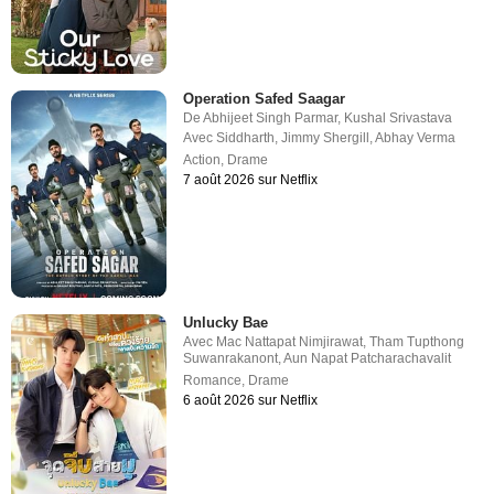
Operation Safed Saagar
De
Abhijeet Singh Parmar
,
Kushal Srivastava
Avec
Siddharth
,
Jimmy Shergill
,
Abhay Verma
Action
,
Drame
7 août 2026 sur Netflix
Unlucky Bae
Avec
Mac Nattapat Nimjirawat
,
Tham Tupthong
Suwanrakanont
,
Aun Napat Patcharachavalit
Romance
,
Drame
6 août 2026 sur Netflix