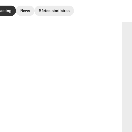
asting
News
Séries similaires