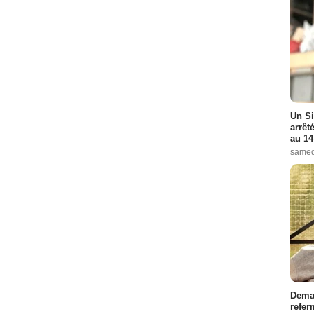
Un Si
arrêt
au 14
samed
Demai
refer