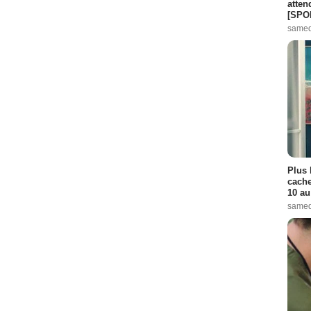
atten
[SPO
samed
Plus 
cache
10 au
samed