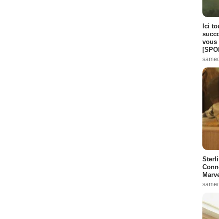
Ici t
succo
vous 
[SPO
samed
Sterl
Conno
Marve
samed