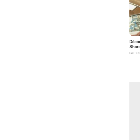
Décon
Shard
samed