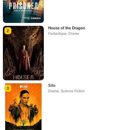
House of the Dragon
2
Fantastique
,
Drame
Silo
3
Drame
,
Science Fiction