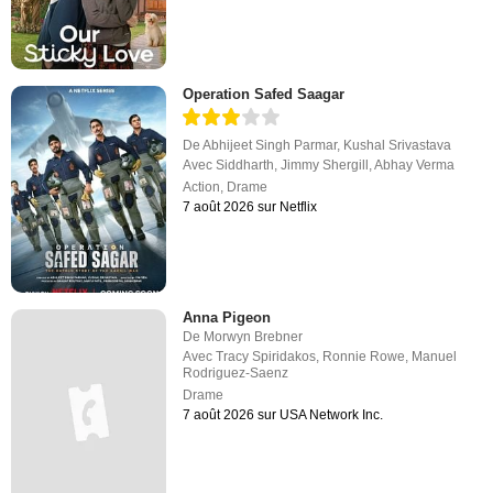
Operation Safed Saagar
De
Abhijeet Singh Parmar
,
Kushal Srivastava
Avec
Siddharth
,
Jimmy Shergill
,
Abhay Verma
Action
,
Drame
7 août 2026 sur Netflix
Anna Pigeon
De
Morwyn Brebner
Avec
Tracy Spiridakos
,
Ronnie Rowe
,
Manuel
Rodriguez-Saenz
Drame
7 août 2026 sur USA Network Inc.