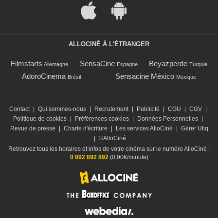
ALLOCINÉ À L'ÉTRANGER
Filmstarts
SensaCine
Beyazperde
Allemagne
Espagne
Turquie
AdoroCinema
Sensacine México
Brésil
Mexique
Contact
|
Qui sommes-nous
|
Recrutement
|
Publicité
|
CGU
|
CGV
|
Politique de cookies
|
Préférences cookies
|
Données Personnelles
|
Revue de presse
|
Charte d'écriture
|
Les services AlloCiné
|
Gérer Utiq
|
©AlloCiné
Retrouvez tous les horaires et infos de votre cinéma sur le numéro AlloCiné :
0 892 892 892
(0,90€/minute)