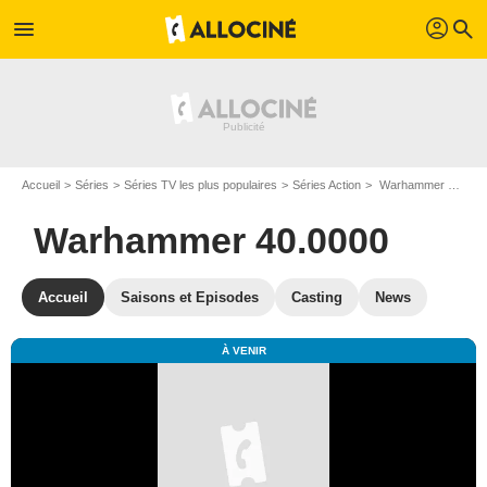
profil
menu
search
Accueil
Séries
Séries TV les plus populaires
Séries Action
Warhammer 40.0000
Warhammer 40.0000
Accueil
Saisons et Episodes
Casting
News
À VENIR