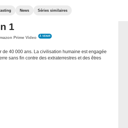
asting
News
Séries similaires
n 1
À VENIR
mazon Prime Video
r de 40 000 ans. La civilisation humaine est engagée
rre sans fin contre des extraterrestres et des êtres