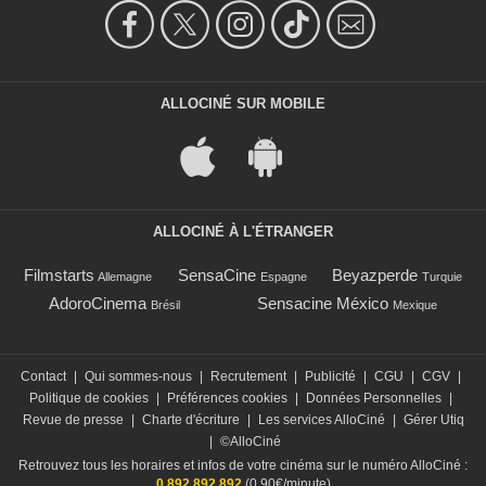
ALLOCINÉ SUR MOBILE
ALLOCINÉ À L'ÉTRANGER
Filmstarts
SensaCine
Beyazperde
Allemagne
Espagne
Turquie
AdoroCinema
Sensacine México
Brésil
Mexique
Contact
|
Qui sommes-nous
|
Recrutement
|
Publicité
|
CGU
|
CGV
|
Politique de cookies
|
Préférences cookies
|
Données Personnelles
|
Revue de presse
|
Charte d'écriture
|
Les services AlloCiné
|
Gérer Utiq
|
©AlloCiné
Retrouvez tous les horaires et infos de votre cinéma sur le numéro AlloCiné :
0 892 892 892
(0,90€/minute)