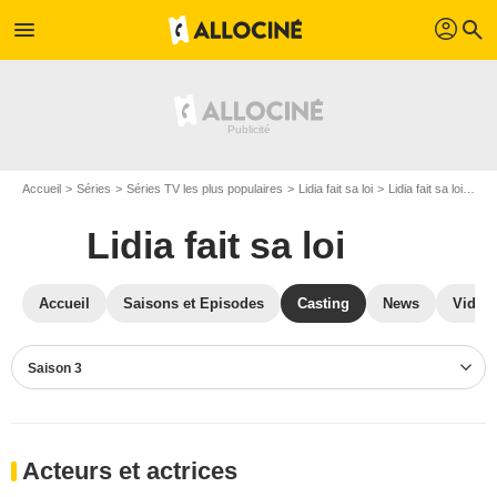
profil
menu
search
Accueil
Séries
Séries TV les plus populaires
Lidia fait sa loi
Lidia fait sa loi S03
Lidia fait sa loi
Accueil
Saisons et Episodes
Casting
News
Vidéo
Saison 3
Acteurs et actrices