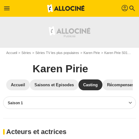
profil
menu
search
Accueil
Séries
Séries TV les plus populaires
Karen Pirie
Karen Pirie S01
Cast
Karen Pirie
Accueil
Saisons et Episodes
Casting
Récompenses
Saison 1
Acteurs et actrices