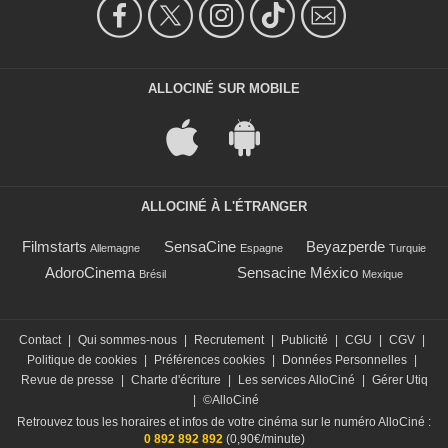
ALLOCINÉ SUR MOBILE
ALLOCINÉ À L'ÉTRANGER
Filmstarts
SensaCine
Beyazperde
Allemagne
Espagne
Turquie
AdoroCinema
Sensacine México
Brésil
Mexique
Contact
|
Qui sommes-nous
|
Recrutement
|
Publicité
|
CGU
|
CGV
|
Politique de cookies
|
Préférences cookies
|
Données Personnelles
|
Revue de presse
|
Charte d'écriture
|
Les services AlloCiné
|
Gérer Utiq
|
©AlloCiné
Retrouvez tous les horaires et infos de votre cinéma sur le numéro AlloCiné :
0 892 892 892
(0,90€/minute)