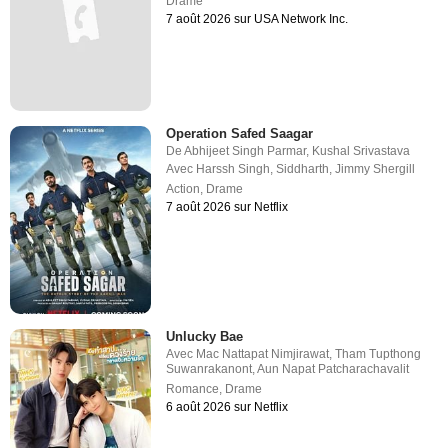
Drame
7 août 2026 sur USA Network Inc.
Operation Safed Saagar
De
Abhijeet Singh Parmar
,
Kushal Srivastava
Avec
Harssh Singh
,
Siddharth
,
Jimmy Shergill
Action
,
Drame
7 août 2026 sur Netflix
Unlucky Bae
Avec
Mac Nattapat Nimjirawat
,
Tham Tupthong
Suwanrakanont
,
Aun Napat Patcharachavalit
Romance
,
Drame
6 août 2026 sur Netflix