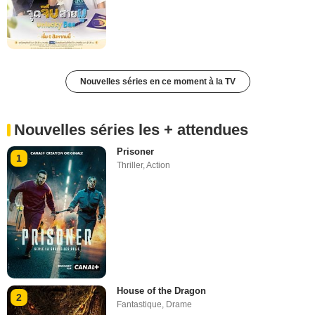
Nouvelles séries en ce moment à la TV
Nouvelles séries les + attendues
Prisoner
1
Thriller
,
Action
House of the Dragon
2
Fantastique
,
Drame