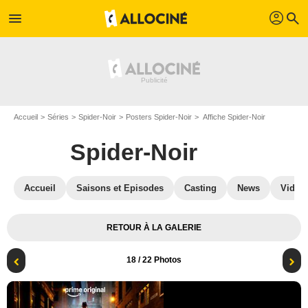
profil
menu
search
Accueil
Séries
Spider-Noir
Posters Spider-Noir
Affiche Spider-Noir
Spider-Noir
Accueil
Saisons et Episodes
Casting
News
Vidéo
RETOUR À LA GALERIE
18
/ 22 Photos