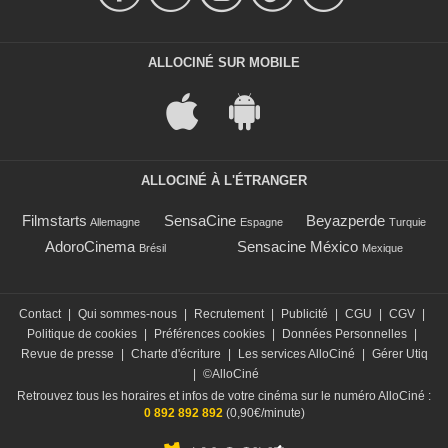
ALLOCINÉ SUR MOBILE
ALLOCINÉ À L'ÉTRANGER
Filmstarts
SensaCine
Beyazperde
Allemagne
Espagne
Turquie
AdoroCinema
Sensacine México
Brésil
Mexique
Contact
|
Qui sommes-nous
|
Recrutement
|
Publicité
|
CGU
|
CGV
|
Politique de cookies
|
Préférences cookies
|
Données Personnelles
|
Revue de presse
|
Charte d'écriture
|
Les services AlloCiné
|
Gérer Utiq
|
©AlloCiné
Retrouvez tous les horaires et infos de votre cinéma sur le numéro AlloCiné :
0 892 892 892
(0,90€/minute)