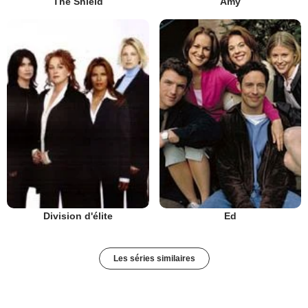
The Shield
Amy
Division d'élite
Ed
Les séries similaires