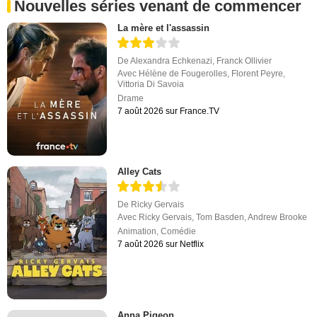
Nouvelles séries venant de commencer
La mère et l'assassin
De
Alexandra Echkenazi
,
Franck Ollivier
Avec
Hélène de Fougerolles
,
Florent Peyre
,
Vittoria Di Savoia
Drame
7 août 2026 sur France.TV
Alley Cats
De
Ricky Gervais
Avec
Ricky Gervais
,
Tom Basden
,
Andrew Brooke
Animation
,
Comédie
7 août 2026 sur Netflix
Anna Pigeon