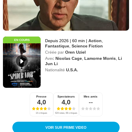
EN COURS
Depuis 2026
|
60 min
|
Action
,
Fantastique
,
Science Fiction
Créée par
Oren Uziel
Avec
Nicolas Cage
,
Lamorne Morris
,
Li
Jun Li
Nationalité
U.S.A.
Presse
Spectateurs
Mes amis
4,0
4,0
--
14 critiques
624 notes, 68 critiques
VOIR SUR PRIME VIDEO