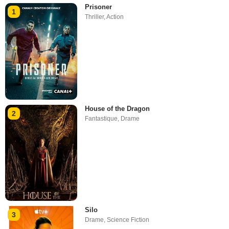
Prisoner
1
Thriller
,
Action
House of the Dragon
2
Fantastique
,
Drame
Silo
3
Drame
,
Science Fiction