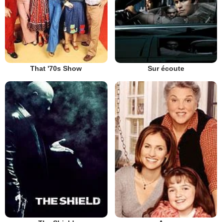
That '70s Show
Sur écoute