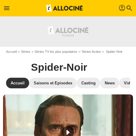
profil
menu
search
Accueil
Séries
Séries TV les plus populaires
Séries Action
Spider-Noir
Spider-Noir
Accueil
Saisons et Episodes
Casting
News
Vidéo