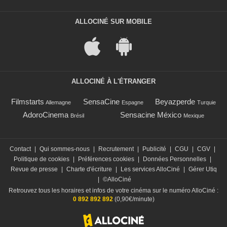
ALLOCINÉ SUR MOBILE
ALLOCINÉ À L'ÉTRANGER
Filmstarts
SensaCine
Beyazperde
Allemagne
Espagne
Turquie
AdoroCinema
Sensacine México
Brésil
Mexique
Contact
|
Qui sommes-nous
|
Recrutement
|
Publicité
|
CGU
|
CGV
|
Politique de cookies
|
Préférences cookies
|
Données Personnelles
|
Revue de presse
|
Charte d'écriture
|
Les services AlloCiné
|
Gérer Utiq
|
©AlloCiné
Retrouvez tous les horaires et infos de votre cinéma sur le numéro AlloCiné :
0 892 892 892
(0,90€/minute)