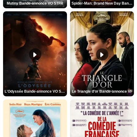
Mutiny Bande-annonce VO STFR
Spider-Man: Brand New Day Bande-annonce VO STFR
L'Odyssée Bande-annonce VO STFR
Le Triangle d'or Bande-annonce VF