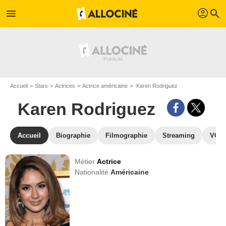
profil
menu
search
Accueil
Stars
Actrices
Actrice américaine
Karen Rodriguez
Karen Rodriguez
Accueil
Biographie
Filmographie
Streaming
VOD,
Métier
Actrice
Nationalité
Américaine