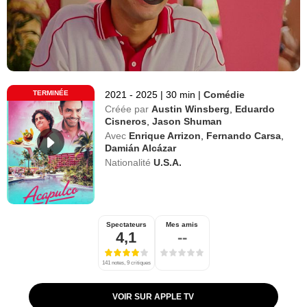
TERMINÉE
2021 - 2025
|
30 min
|
Comédie
Créée par
Austin Winsberg
,
Eduardo
Cisneros
,
Jason Shuman
Avec
Enrique Arrizon
,
Fernando Carsa
,
Damián Alcázar
Nationalité
U.S.A.
Spectateurs
Mes amis
4,1
--
141 notes, 9 critiques
VOIR SUR APPLE TV