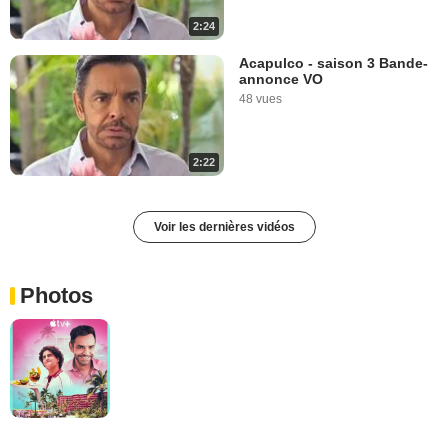
2:24
Acapulco - saison 3 Bande-
annonce VO
48 vues
2:22
Voir les dernières vidéos
Photos