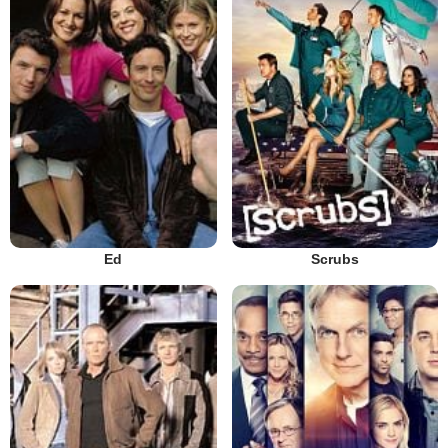
Ed
Scrubs