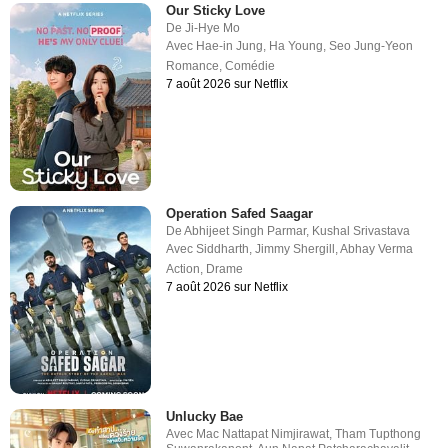
Our Sticky Love
De
Ji-Hye Mo
Avec
Hae-in Jung
,
Ha Young
,
Seo Jung-Yeon
Romance
,
Comédie
7 août 2026 sur Netflix
Operation Safed Saagar
De
Abhijeet Singh Parmar
,
Kushal Srivastava
Avec
Siddharth
,
Jimmy Shergill
,
Abhay Verma
Action
,
Drame
7 août 2026 sur Netflix
Unlucky Bae
Avec
Mac Nattapat Nimjirawat
,
Tham Tupthong