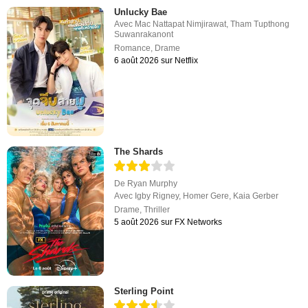
Unlucky Bae
Avec
Mac Nattapat Nimjirawat
,
Tham Tupthong
Suwanrakanont
Romance
,
Drame
6 août 2026 sur Netflix
The Shards
De
Ryan Murphy
Avec
Igby Rigney
,
Homer Gere
,
Kaia Gerber
Drame
,
Thriller
5 août 2026 sur FX Networks
Sterling Point