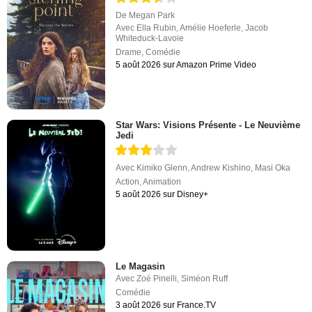
De
Megan Park
Avec
Ella Rubin
,
Amélie Hoeferle
,
Jacob
Whiteduck-Lavoie
Drame
,
Comédie
5 août 2026 sur Amazon Prime Video
Star Wars: Visions Présente - Le Neuvième
Jedi
Avec
Kimiko Glenn
,
Andrew Kishino
,
Masi Oka
Action
,
Animation
5 août 2026 sur Disney+
Le Magasin
Avec
Zoé Pinelli
,
Siméon Ruff
Comédie
3 août 2026 sur France.TV