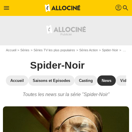
profil
menu
search
Accueil
Séries
Séries TV les plus populaires
Séries Action
Spider-Noir
Actualité de la série Spider-Noir
Spider-Noir
Accueil
Saisons et Episodes
Casting
News
Vidéo
Toutes les news sur la série "Spider-Noir"