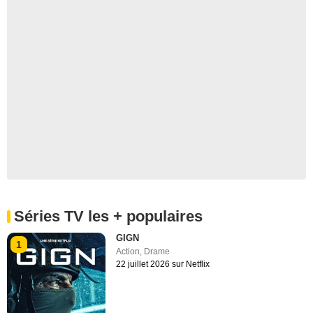
Séries TV les + populaires
GIGN
1
Action
,
Drame
22 juillet 2026 sur Netflix