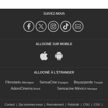
SUIVEZ-NOUS
ALLOCINÉ SUR MOBILE
ALLOCINÉ À L'ÉTRANGER
Filmstarts
SensaCine
Beyazperde
Allemagne
Espagne
Turquie
AdoroCinema
Sensacine México
Brésil
Mexique
Contact
|
Qui sommes-nous
|
Recrutement
|
Publicité
|
CGU
|
CGV
|