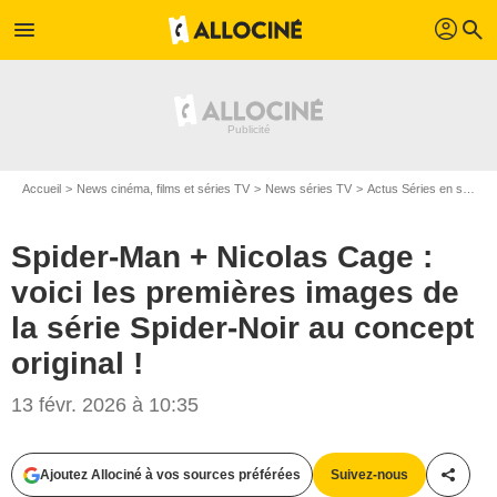
profil
menu
search
Accueil
News cinéma, films et séries TV
News séries TV
Actus Séries en streaming
Spider-Man + Nicolas Cage :
voici les premières images de
la série Spider-Noir au concept
original !
13 févr. 2026 à 10:35
Ajoutez Allociné à vos sources préférées
Suivez-nous
Partag