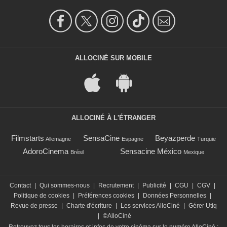
ALLOCINÉ SUR MOBILE
ALLOCINÉ À L'ÉTRANGER
Filmstarts
SensaCine
Beyazperde
Allemagne
Espagne
Turquie
AdoroCinema
Sensacine México
Brésil
Mexique
Contact
|
Qui sommes-nous
|
Recrutement
|
Publicité
|
CGU
|
CGV
|
Politique de cookies
|
Préférences cookies
|
Données Personnelles
|
Revue de presse
|
Charte d'écriture
|
Les services AlloCiné
|
Gérer Utiq
|
©AlloCiné