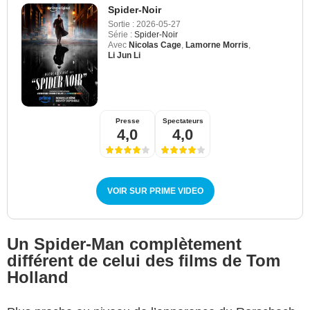
Spider-Noir
Sortie :
2026-05-27
Série :
Spider-Noir
Avec
Nicolas Cage
,
Lamorne Morris
,
Li Jun Li
Presse
Spectateurs
4,0
4,0
VOIR SUR PRIME VIDEO
Un Spider-Man complètement
différent de celui des films de Tom
Holland