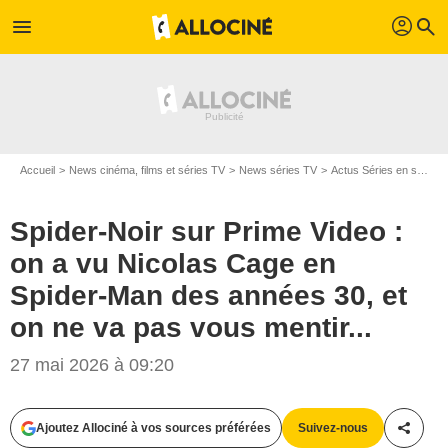
profil
menu
search
Accueil
News cinéma, films et séries TV
News séries TV
Actus Séries en streaming
Spider-Noir sur Prime Video :
on a vu Nicolas Cage en
Spider-Man des années 30, et
on ne va pas vous mentir...
27 mai 2026 à 09:20
Ajoutez Allociné à vos sources préférées
Suivez-nous
Partag