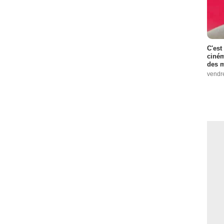
C'est
ciném
des m
vendr