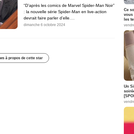
“D’après les comics de Marvel Spider-Man Noir”
Ce so
: la nouvelle série Spider-Man en live-action
vous 
devrait faire parler d’elle.…
les t
dimanche 6 octobre 2024
vendr
ws à propos de cette star
Un Si
soiré
[SPO
vendr