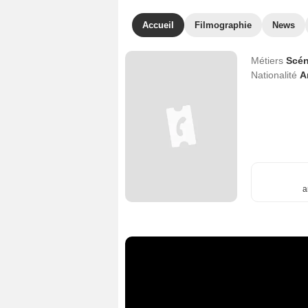
Accueil
Filmographie
News
Métiers
Scén
Nationalité
A
a