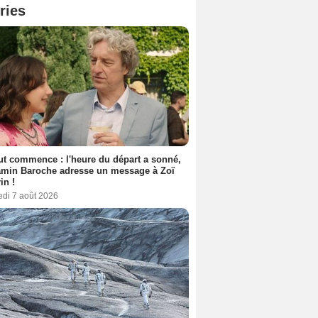
ries
out commence : l'heure du départ a sonné,
amin Baroche adresse un message à Zoï
in !
edi 7 août 2026