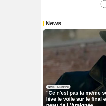
News
News - Streaming
"Ce n'est pas la même sé
lève le voile sur le final
peau de L'Araignée