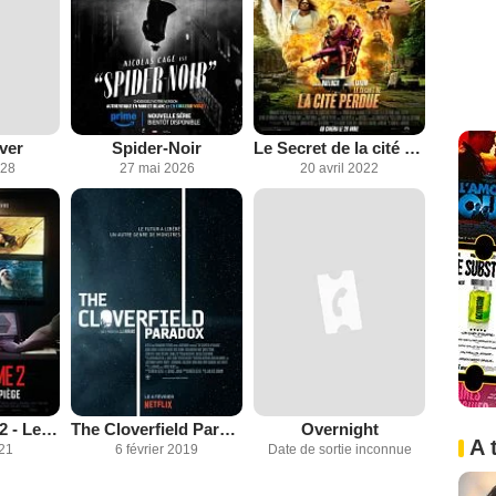
ver
Spider-Noir
Le Secret de la cité perdue
028
27 mai 2026
20 avril 2022
Escape Game 2 - Le Monde est un piège
The Cloverfield Paradox
Overnight
A 
021
6 février 2019
Date de sortie inconnue