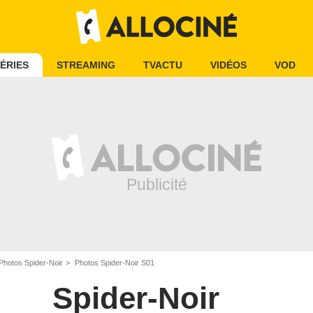
ÉRIES
STREAMING
TVACTU
VIDÉOS
VOD
Photos Spider-Noir
Photos Spider-Noir S01
Spider-Noir