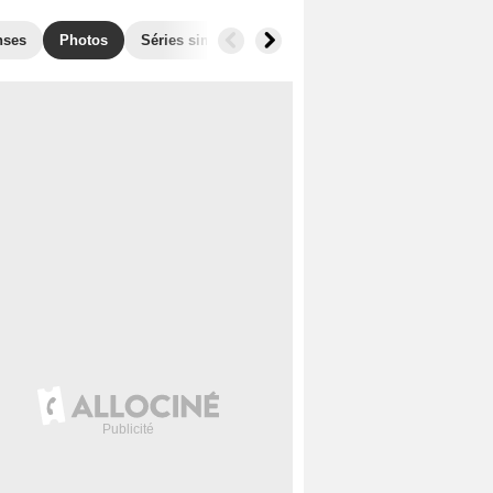
nses
Photos
Séries similaires