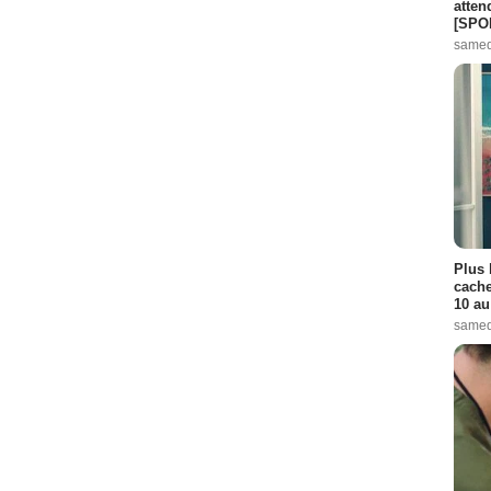
atten
[SPO
samed
Plus 
cache
10 au
samed