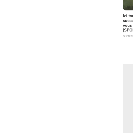
Ici t
succo
vous 
[SPO
samed