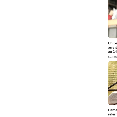
Un Si
arrêt
au 14
samed
Demai
refer