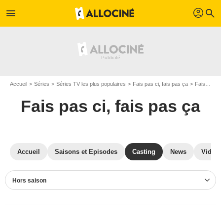
profil
menu
search
Accueil
Séries
Séries TV les plus populaires
Fais pas ci, fais pas ça
Fais pas ci, fais pas ça S0
Fais pas ci, fais pas ça
Accueil
Saisons et Episodes
Casting
News
Vidéo
Hors saison