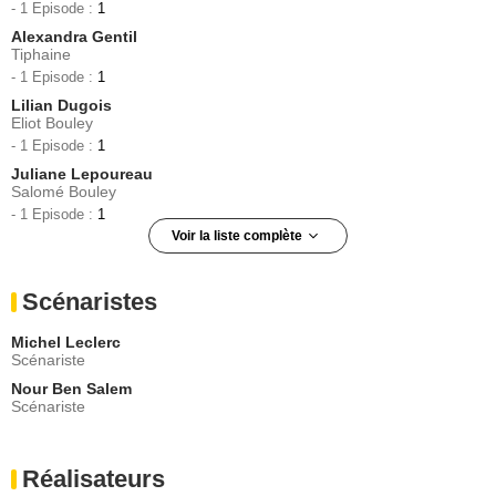
- 1 Episode :
1
Alexandra Gentil
Tiphaine
- 1 Episode :
1
Lilian Dugois
Eliot Bouley
- 1 Episode :
1
Juliane Lepoureau
Salomé Bouley
- 1 Episode :
1
Voir la liste complète
Isabelle Nanty
Christiane Potin
Scénaristes
- 1 Episode :
1
Cécile Rebboah
Michel Leclerc
Corinne
Scénariste
- 1 Episode :
1
Nour Ben Salem
Najim Ziani
Scénariste
Le livreur
- 1 Episode :
1
Réalisateurs