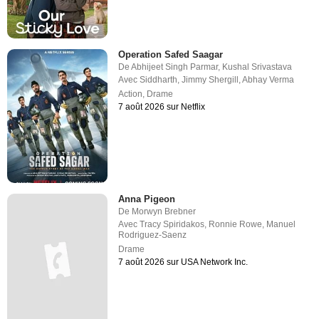
Operation Safed Saagar
De
Abhijeet Singh Parmar
,
Kushal Srivastava
Avec
Siddharth
,
Jimmy Shergill
,
Abhay Verma
Action
,
Drame
7 août 2026 sur Netflix
Anna Pigeon
De
Morwyn Brebner
Avec
Tracy Spiridakos
,
Ronnie Rowe
,
Manuel
Rodriguez-Saenz
Drame
7 août 2026 sur USA Network Inc.