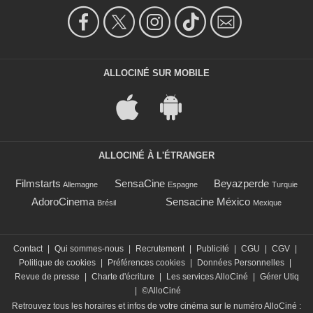
ALLOCINÉ SUR MOBILE
ALLOCINÉ À L'ÉTRANGER
Filmstarts
SensaCine
Beyazperde
Allemagne
Espagne
Turquie
AdoroCinema
Sensacine México
Brésil
Mexique
Contact
|
Qui sommes-nous
|
Recrutement
|
Publicité
|
CGU
|
CGV
|
Politique de cookies
|
Préférences cookies
|
Données Personnelles
|
Revue de presse
|
Charte d'écriture
|
Les services AlloCiné
|
Gérer Utiq
|
©AlloCiné
Retrouvez tous les horaires et infos de votre cinéma sur le numéro AlloCiné :