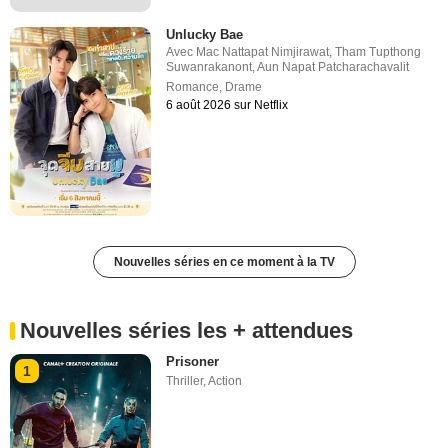
Unlucky Bae
Avec
Mac Nattapat Nimjirawat
,
Tham Tupthong
Suwanrakanont
,
Aun Napat Patcharachavalit
Romance
,
Drame
6 août 2026 sur Netflix
Nouvelles séries en ce moment à la TV
Nouvelles séries les + attendues
Prisoner
1
Thriller
,
Action