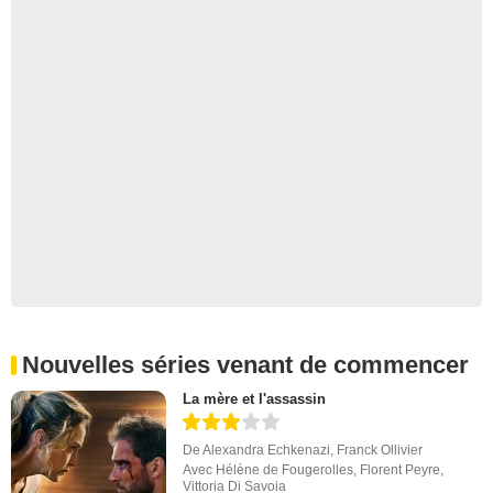
Nouvelles séries venant de commencer
La mère et l'assassin
De
Alexandra Echkenazi
,
Franck Ollivier
Avec
Hélène de Fougerolles
,
Florent Peyre
,
Vittoria Di Savoia