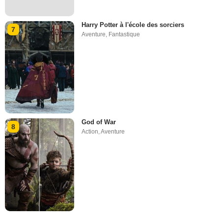
Harry Potter à l'école des sorciers
7
Aventure
,
Fantastique
God of War
8
Action
,
Aventure