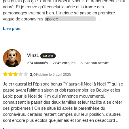
pas çi fais pas ça : Y'aura-t-il Noël à Noël ?" et franchement je l'ai
adoré. Et je trouve qu'il conclut la série et la trame des
personnages vraiment bien. L'intrigue se passe en première
vague de coronavirus
spoiler:
...
Lire plus
Vinz1
274 abonnés
2 845 critiques
Suivre son activité
3,0
Publiée le 6 avril 2025
Je critiquerai ici l'épisode bonus "Y'aura-t-il Noël à Noël ?" qui se
passe avant l'ultime saison et doit rassembler les Bouley et les
Lepic pour le Noël de Kim qui s'annonce mouvementé,
connaissant le passif des deux familles et leur facilité à se créer
des problèmes ! On se situe ici après la parenthèse du
coronavirus, certains restent campés sur leur position, d'autres
sont encore plus écolos que jamais et l'on est en désaccord ...