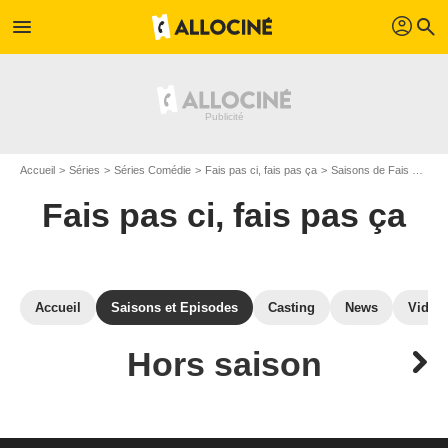
profil
menu
search
Accueil
Séries
Séries Comédie
Fais pas ci, fais pas ça
Saisons de Fais pas ci, fais pas ça
Fais pas ci, fais pas ça
Accueil
Saisons et Episodes
Casting
News
Vidéo
Hors saison