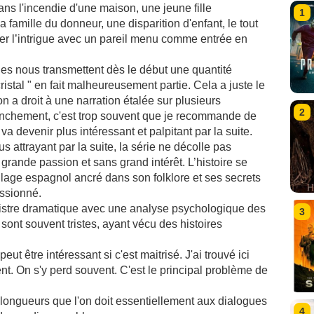
s l'incendie d'une maison, une jeune fille
1
 famille du donneur, une disparition d'enfant, le tout
r l’intrigue avec un pareil menu comme entrée en
es nous transmettent dès le début une quantité
ristal " en fait malheureusement partie. Cela a juste le
on a droit à une narration étalée sur plusieurs
2
anchement, c'est trop souvent que je recommande de
a devenir plus intéressant et palpitant par la suite.
us attrayant par la suite, la série ne décolle pas
grande passion et sans grand intérêt. L’histoire se
village espagnol ancré dans son folklore et ses secrets
ssionné.
egistre dramatique avec une analyse psychologique des
3
sont souvent tristes, ayant vécu des histoires
ut être intéressant si c'est maitrisé. J'ai trouvé ici
nt. On s'y perd souvent. C'est le principal problème de
 longueurs que l'on doit essentiellement aux dialogues
4