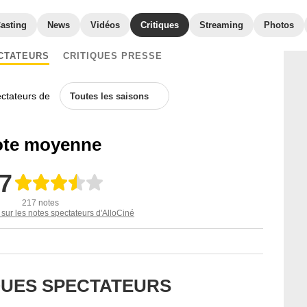
asting
News
Vidéos
Critiques
Streaming
Photos
CTATEURS
CRITIQUES PRESSE
ectateurs de
Toutes les saisons
te moyenne
,7
217 notes
 sur les notes spectateurs d'AlloCiné
IQUES SPECTATEURS