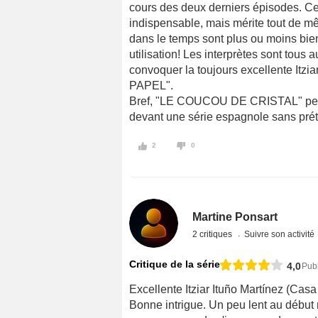
cours des deux derniers épisodes. Ce
indispensable, mais mérite tout de mêm
dans le temps sont plus ou moins bien 
utilisation! Les interprètes sont tous 
convoquer la toujours excellente Itzia
PAPEL".
Bref, "LE COUCOU DE CRISTAL" perm
devant une série espagnole sans prét
2
0
Martine Ponsart
2 critiques
Suivre son activité
Critique de la série
4,0
Pub
Excellente Itziar Ituño Martínez (Casa
Bonne intrigue. Un peu lent au début 