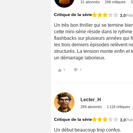
31 abonnés
268 critiques
S
Critique de la série
3,0
Pub
Un très bon thriller qui se termine bi
cette mini-série réside dans le rythm
flashbacks sur plusieurs années qui fi
les trois derniers épisodes relèvent n
structurés. La tension monte enfin et t
un démarrage laborieux.
5
0
Lecter_H
289 abonnés
1 118 critiques
Critique de la série
3,0
Pub
Un début beaucoup trop confus.