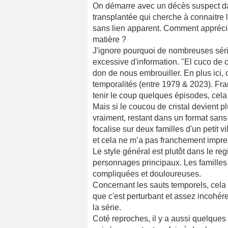
On démarre avec un décès suspect dan
transplantée qui cherche à connaitre la
sans lien apparent. Comment apprécie
matière ?
J'ignore pourquoi de nombreuses séri
excessive d'information. "El cuco de c
don de nous embrouiller. En plus ici, 
temporalités (entre 1979 & 2023). Fr
tenir le coup quelques épisodes, cela v
Mais si le coucou de cristal devient pl
vraiment, restant dans un format sans 
focalise sur deux familles d'un petit 
et cela ne m’a pas franchement impre
Le style général est plutôt dans le r
personnages principaux. Les familles 
compliquées et douloureuses.
Concernant les sauts temporels, cela pe
que c'est perturbant et assez incohére
la série.
Coté reproches, il y a aussi quelques