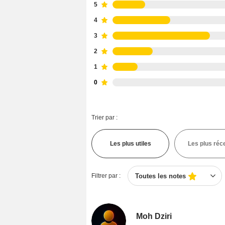
5
4
3
2
1
0
Trier par :
Les plus utiles
Les plus réc
Filtrer par :
Toutes les notes
Moh Dziri