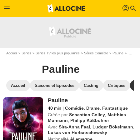
profil
menu
search
Accueil
Séries
Séries TV les plus populaires
Séries Comédie
Pauline
Regarder Pauline en SVOD
Pauline
Accueil
Saisons et Episodes
Casting
Critiques
St
Pauline
40 min
|
Comédie
,
Drame
,
Fantastique
Créée par
Sebastian Colley
,
Matthias
Murmann
,
Philipp Käßbohrer
Avec
Sira-Anna Faal
,
Ludger Bökelmann
,
Lukas von Horbatschewsky
Nationalité
Allemagne