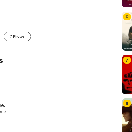
6
7 Photos
s
7
8
re.
nte.
.