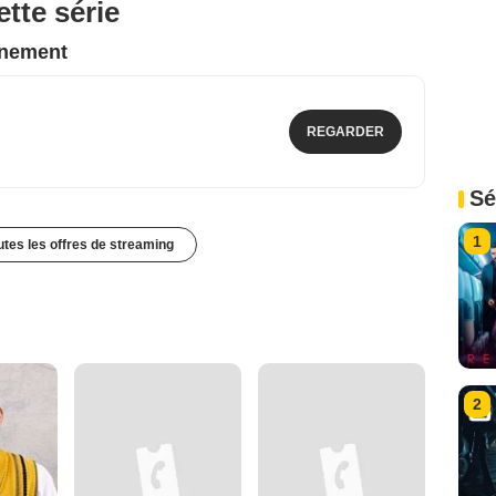
tte série
nnement
REGARDER
Sé
1
outes les offres de streaming
2