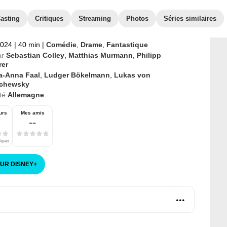
asting
Critiques
Streaming
Photos
Séries similaires
2024
|
40 min
|
Comédie
,
Drame
,
Fantastique
ar
Sebastian Colley
,
Matthias Murmann
,
Philipp
er
ra-Anna Faal
,
Ludger Bökelmann
,
Lukas von
schewsky
té
Allemagne
urs
Mes amis
--
tiques
SUR DISNEY
+