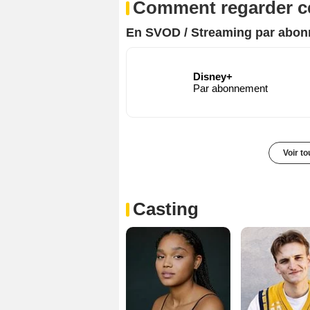
Comment regarder ce
En SVOD / Streaming par abo
Disney+
Par abonnement
Voir t
Casting