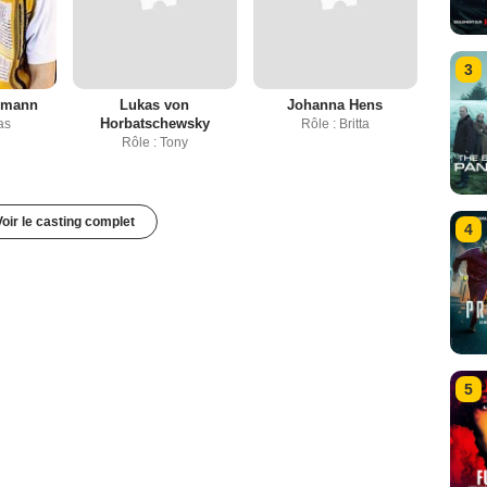
3
lmann
Lukas von
Johanna Hens
Horbatschewsky
as
Rôle : Britta
Rôle : Tony
Voir le casting complet
4
5