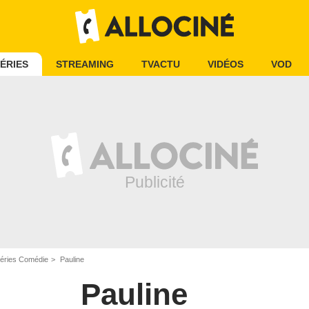
ÉRIES
STREAMING
TVACTU
VIDÉOS
VOD
éries Comédie
Pauline
Pauline