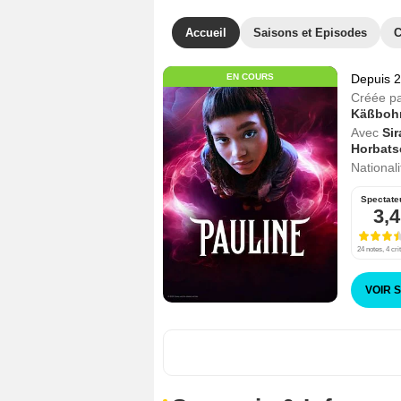
Accueil
Saisons et Episodes
C
EN COURS
Depuis 
Créée p
Käßbohr
Avec
Si
Horbat
Nationali
Spectate
3,4
24 notes, 4 cri
VOIR 