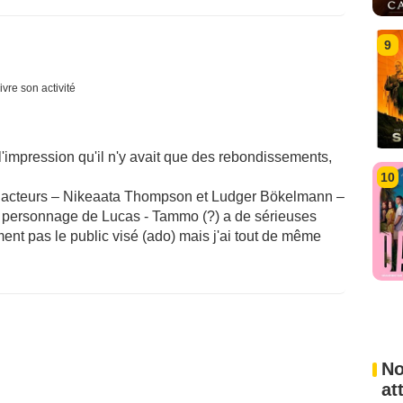
9
ivre son activité
 l'impression qu'il n'y avait que des rebondissements,
10
ux acteurs – Nikeaata Thompson et Ludger Bökelmann –
du personnage de Lucas - Tammo (?) a de sérieuses
ent pas le public visé (ado) mais j'ai tout de même
No
at