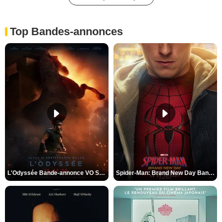
Top Bandes-annonces
L'Odyssée Bande-annonce VO STFR
Spider-Man: Brand New Day Bande-annonce VO STFR