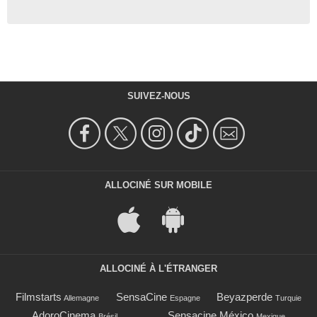
SUIVEZ-NOUS
ALLOCINÉ SUR MOBILE
ALLOCINÉ À L'ÉTRANGER
Filmstarts
SensaCine
Beyazperde
Allemagne
Espagne
Turquie
AdoroCinema
Sensacine México
Brésil
Mexique