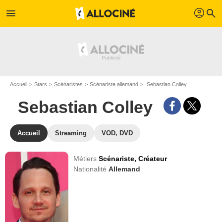
profil
menu
search
Accueil
Stars
Scénaristes
Scénariste allemand
Sebastian Colley
Sebastian Colley
Accueil
Streaming
VOD, DVD
Métiers
Scénariste,
Créateur
Nationalité
Allemand