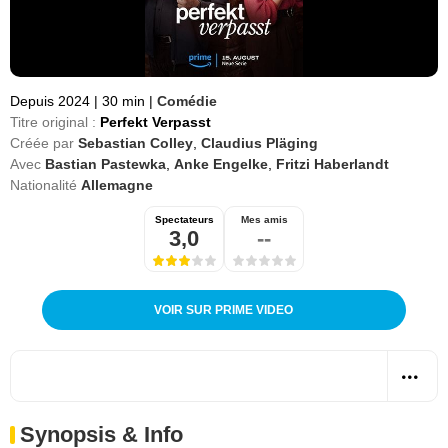
Depuis 2024
|
30 min
|
Comédie
Titre original :
Perfekt Verpasst
Créée par
Sebastian Colley
,
Claudius Pläging
Avec
Bastian Pastewka
,
Anke Engelke
,
Fritzi Haberlandt
Nationalité
Allemagne
Spectateurs
Mes amis
3,0
--
VOIR SUR PRIME VIDEO
Synopsis & Info