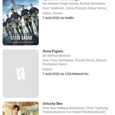
De
Abhijeet Singh Parmar
,
Kushal Srivastava
Avec
Siddharth
,
Jimmy Shergill
,
Abhay Verma
Action
,
Drame
7 août 2026 sur Netflix
Anna Pigeon
De
Morwyn Brebner
Avec
Tracy Spiridakos
,
Ronnie Rowe
,
Manuel
Rodriguez-Saenz
Drame
7 août 2026 sur USA Network Inc.
Unlucky Bae
Avec
Mac Nattapat Nimjirawat
,
Tham Tupthong
Suwanrakanont
,
Aun Napat Patcharachavalit