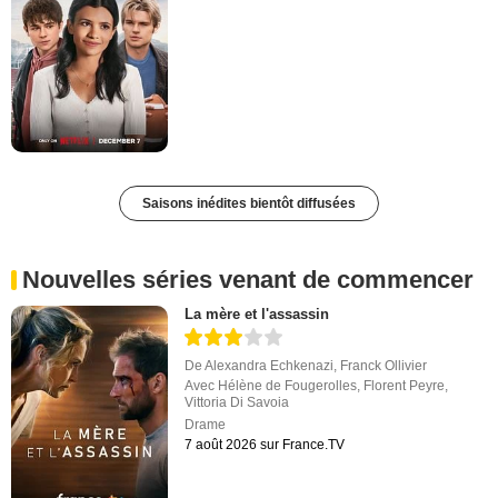
Saisons inédites bientôt diffusées
Nouvelles séries venant de commencer
La mère et l'assassin
De
Alexandra Echkenazi
,
Franck Ollivier
Avec
Hélène de Fougerolles
,
Florent Peyre
,
Vittoria Di Savoia
Drame
7 août 2026 sur France.TV