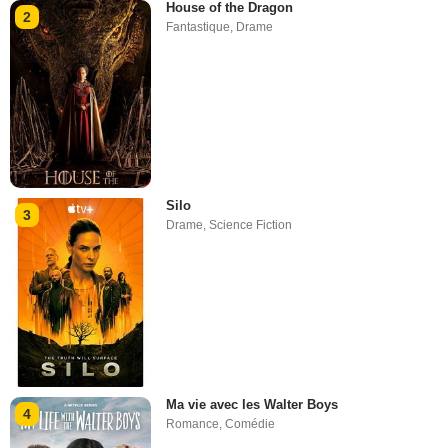
House of the Dragon
2
Fantastique
,
Drame
Silo
3
Drame
,
Science Fiction
Ma vie avec les Walter Boys
4
Romance
,
Comédie