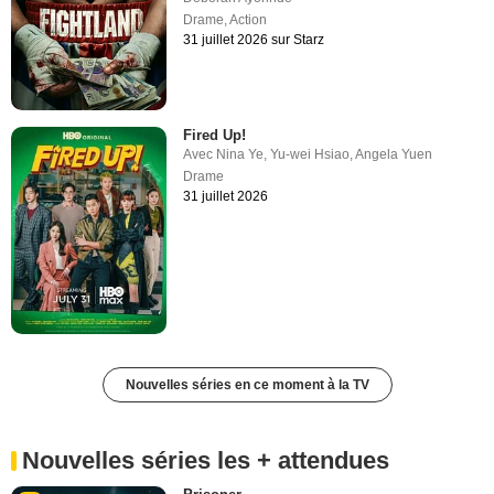
Drame
,
Action
31 juillet 2026 sur Starz
Fired Up!
Avec
Nina Ye
,
Yu-wei Hsiao
,
Angela Yuen
Drame
31 juillet 2026
Nouvelles séries en ce moment à la TV
Nouvelles séries les + attendues