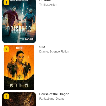
Prisoner
1
Thriller
,
Action
Silo
2
Drame
,
Science Fiction
House of the Dragon
3
Fantastique
,
Drame