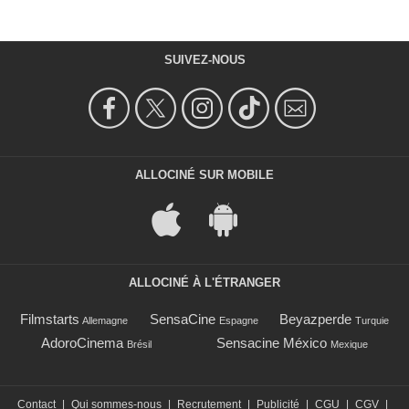
SUIVEZ-NOUS
ALLOCINÉ SUR MOBILE
ALLOCINÉ À L'ÉTRANGER
Filmstarts
SensaCine
Beyazperde
Allemagne
Espagne
Turquie
AdoroCinema
Sensacine México
Brésil
Mexique
Contact
|
Qui sommes-nous
|
Recrutement
|
Publicité
|
CGU
|
CGV
|