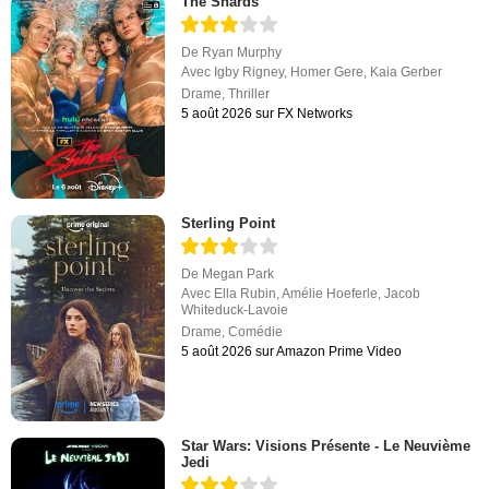
The Shards
De
Ryan Murphy
Avec
Igby Rigney
,
Homer Gere
,
Kaia Gerber
Drame
,
Thriller
5 août 2026 sur FX Networks
Sterling Point
De
Megan Park
Avec
Ella Rubin
,
Amélie Hoeferle
,
Jacob
Whiteduck-Lavoie
Drame
,
Comédie
5 août 2026 sur Amazon Prime Video
Star Wars: Visions Présente - Le Neuvième
Jedi