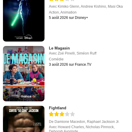
Avec
Kimiko Glenn
,
Andrew Kishino
,
Masi Oka
Action
,
Animation
5 août 2026 sur Disney+
Le Magasin
Avec
Zoé Pinelli
,
Siméon Ruff
Comédie
3 août 2026 sur France.TV
Fightland
De
Damione Macedon
,
Raphael Jackson Jr.
Avec
Howard Charles
,
Nicholas Pinnock
,
Deborah Ayorinde