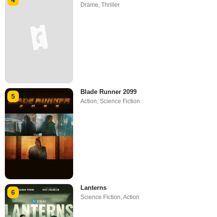
4
Drame
,
Thriller
Blade Runner 2099
5
Action
,
Science Fiction
Lanterns
6
Science Fiction
,
Action