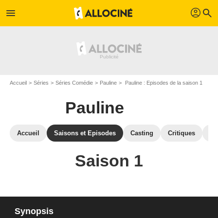
profil
menu
search
Accueil
Séries
Séries Comédie
Pauline
Pauline : Episodes de la saison 1
Pauline
Accueil
Saisons et Episodes
Casting
Critiques
St
Saison 1
Synopsis