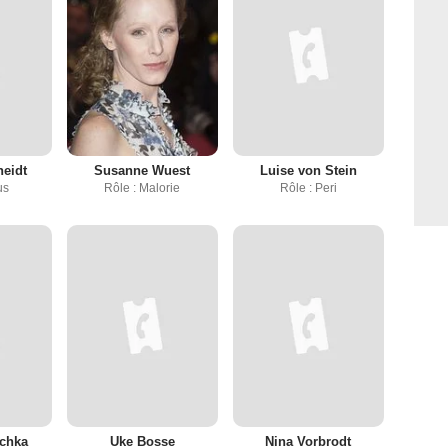
heidt
Susanne Wuest
Luise von Stein
us
Rôle : Malorie
Rôle : Peri
schka
Uke Bosse
Nina Vorbrodt