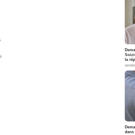
é
Demai
Soizi
é
la ré
vendr
Demai
dans 