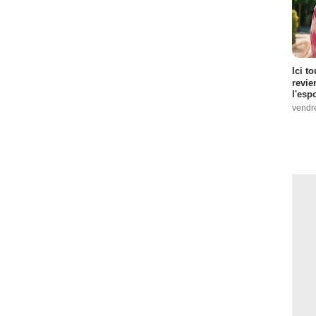
Ici t
revie
l'esp
vendr