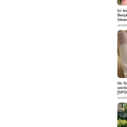
Ici t
Benj
Séver
vendr
Un Si
soiré
[SPO
vendr