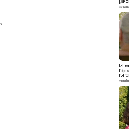
[SPO
vendr
ts
Ici t
l'épi
[SPO
vendr