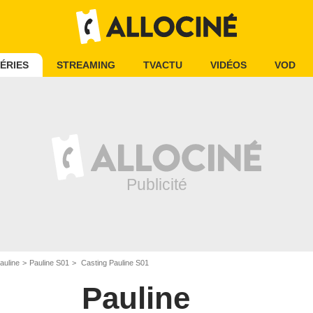
ÉRIES
STREAMING
TVACTU
VIDÉOS
VOD
auline
Pauline S01
Casting Pauline S01
Pauline