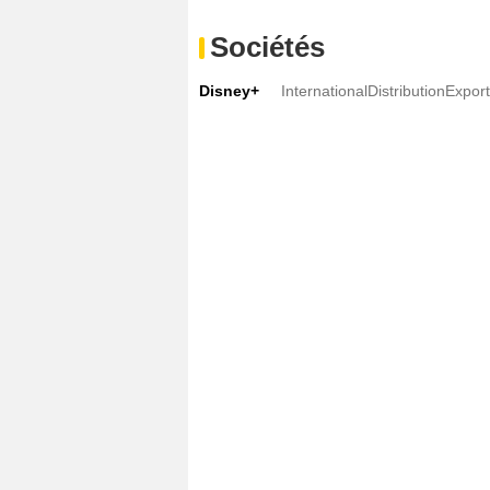
Sociétés
Disney+
InternationalDistributionExpor