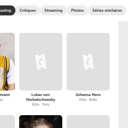
asting
Critiques
Streaming
Photos
Séries similaires
lmann
Lukas von
Johanna Hens
Horbatschewsky
as
Rôle : Britta
Rôle : Tony