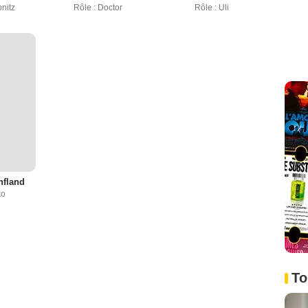
bnitz
Rôle : Doctor
Rôle : Uli
nfland
ko
To