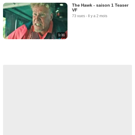
The Hawk - saison 1 Teaser
VF
73 vues
-
Il y a 2 mois
1:31