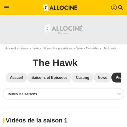
profil
menu
search
Accueil
Séries
Séries TV les plus populaires
Séries Comédie
The Hawk
Vidé
The Hawk
Accueil
Saisons et Episodes
Casting
News
Vidéo
Toutes les saisons
Vidéos de la saison 1