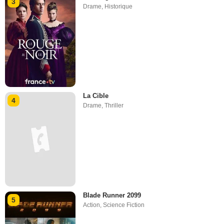
3
Drame
,
Historique
La Cible
4
Drame
,
Thriller
Blade Runner 2099
5
Action
,
Science Fiction