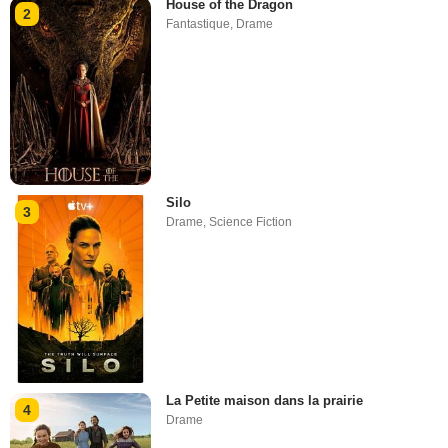
House of the Dragon
2
Fantastique
,
Drame
Silo
3
Drame
,
Science Fiction
La Petite maison dans la prairie
4
Drame