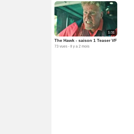
1:31
The Hawk - saison 1 Teaser VF
73 vues
-
Il y a 2 mois