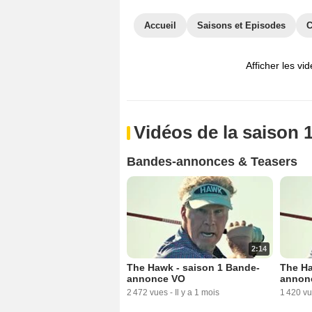
Accueil
Saisons et Episodes
C
Afficher les vi
Vidéos de la saison 
Bandes-annonces & Teasers
2:14
The Hawk - saison 1 Bande-
The Ha
annonce VO
annon
2 472 vues
-
Il y a 1 mois
1 420 v