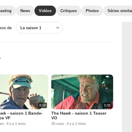
asting
News
Vidéos
Critiques
Photos
Séries simila
deos de
La saison 1
1
2:14
1:31
wk - saison 1 Bande-
The Hawk - saison 1 Teaser
ce VF
VO
ues
-
Il y a 1 mois
30 vues
-
Il y a 2 mois