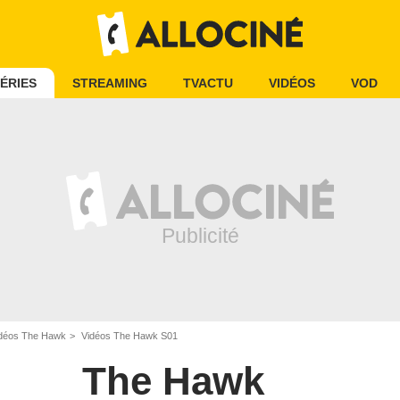
ÉRIES
STREAMING
TVACTU
VIDÉOS
VOD
déos The Hawk
Vidéos The Hawk S01
The Hawk