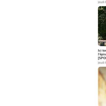
jeudi 
Ici t
l'épi
[SPO
jeudi 