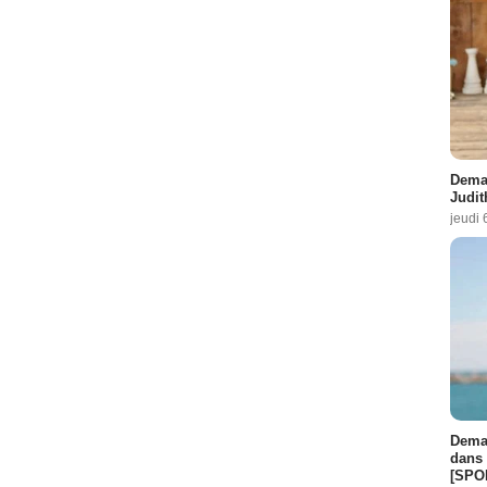
Demai
Judit
jeudi 
Demai
dans 
[SPO