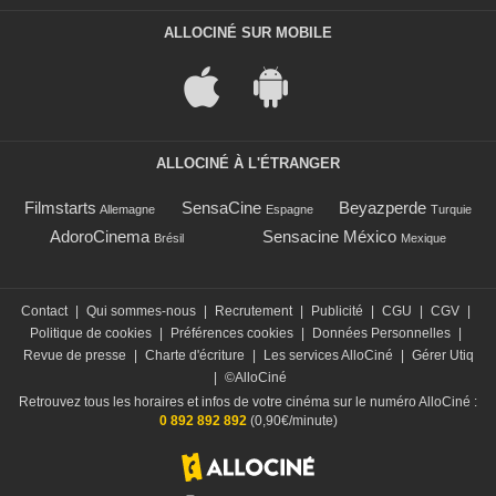
ALLOCINÉ SUR MOBILE
ALLOCINÉ À L'ÉTRANGER
Filmstarts
SensaCine
Beyazperde
Allemagne
Espagne
Turquie
AdoroCinema
Sensacine México
Brésil
Mexique
Contact
|
Qui sommes-nous
|
Recrutement
|
Publicité
|
CGU
|
CGV
|
Politique de cookies
|
Préférences cookies
|
Données Personnelles
|
Revue de presse
|
Charte d'écriture
|
Les services AlloCiné
|
Gérer Utiq
|
©AlloCiné
Retrouvez tous les horaires et infos de votre cinéma sur le numéro AlloCiné :
0 892 892 892
(0,90€/minute)