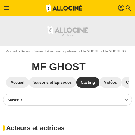
profil
menu
search
Accueil
Séries
Séries TV les plus populaires
MF GHOST
MF GHOST S03
C
MF GHOST
Accueil
Saisons et Episodes
Casting
Vidéos
Crit
Saison 3
Acteurs et actrices