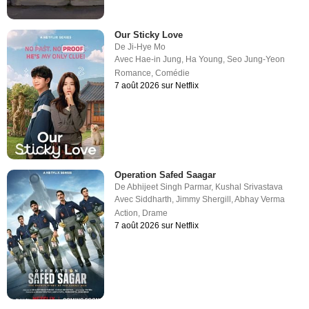
Our Sticky Love
De
Ji-Hye Mo
Avec
Hae-in Jung
,
Ha Young
,
Seo Jung-Yeon
Romance
,
Comédie
7 août 2026 sur Netflix
Operation Safed Saagar
De
Abhijeet Singh Parmar
,
Kushal Srivastava
Avec
Siddharth
,
Jimmy Shergill
,
Abhay Verma
Action
,
Drame
7 août 2026 sur Netflix