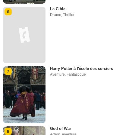
La Cible
6
Drame
,
Thriller
Harry Potter à l'école des sorciers
7
Aventure
,
Fantastique
God of War
8
Action
,
Aventure