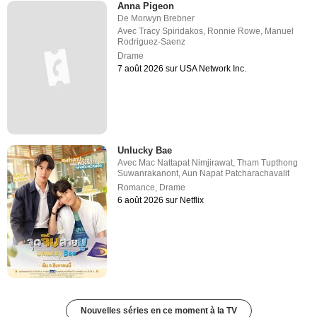
Anna Pigeon
De
Morwyn Brebner
Avec
Tracy Spiridakos
,
Ronnie Rowe
,
Manuel
Rodriguez-Saenz
Drame
7 août 2026 sur USA Network Inc.
Unlucky Bae
Avec
Mac Nattapat Nimjirawat
,
Tham Tupthong
Suwanrakanont
,
Aun Napat Patcharachavalit
Romance
,
Drame
6 août 2026 sur Netflix
Nouvelles séries en ce moment à la TV