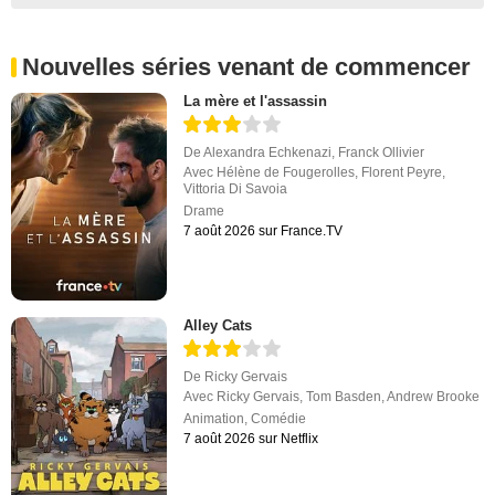
Nouvelles séries venant de commencer
La mère et l'assassin
De
Alexandra Echkenazi
,
Franck Ollivier
Avec
Hélène de Fougerolles
,
Florent Peyre
,
Vittoria Di Savoia
Drame
7 août 2026 sur France.TV
Alley Cats
De
Ricky Gervais
Avec
Ricky Gervais
,
Tom Basden
,
Andrew Brooke
Animation
,
Comédie
7 août 2026 sur Netflix