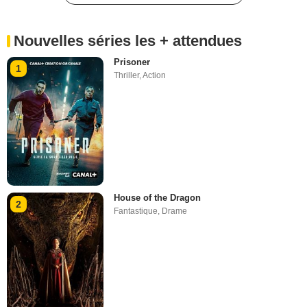
Nouvelles séries les + attendues
Prisoner
1
Thriller
,
Action
House of the Dragon
2
Fantastique
,
Drame