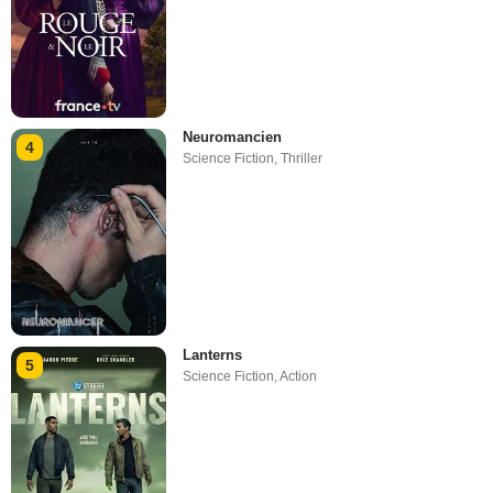
Neuromancien
4
Science Fiction
,
Thriller
Lanterns
5
Science Fiction
,
Action