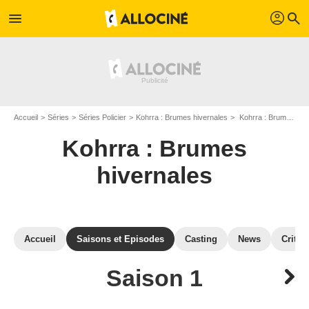
profil
menu
search
Accueil
Séries
Séries Policier
Kohrra : Brumes hivernales
Kohrra : Brumes hivernales : Episodes de la saison 1
Kohrra : Brumes
hivernales
Accueil
Saisons et Episodes
Casting
News
Critiq
Saison 1