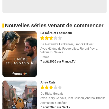
Nouvelles séries venant de commencer
La mère et l'assassin
De
Alexandra Echkenazi
,
Franck Ollivier
Avec
Hélène de Fougerolles
,
Florent Peyre
,
Vittoria Di Savoia
Drame
7 août 2026 sur France.TV
Alley Cats
De
Ricky Gervais
Avec
Ricky Gervais
,
Tom Basden
,
Andrew Brooke
Animation
,
Comédie
7 août 2026 sur Netflix