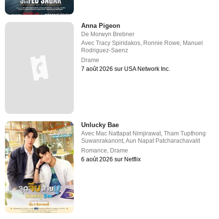
Anna Pigeon
De
Morwyn Brebner
Avec
Tracy Spiridakos
,
Ronnie Rowe
,
Manuel
Rodriguez-Saenz
Drame
7 août 2026 sur USA Network Inc.
Unlucky Bae
Avec
Mac Nattapat Nimjirawat
,
Tham Tupthong
Suwanrakanont
,
Aun Napat Patcharachavalit
Romance
,
Drame
6 août 2026 sur Netflix