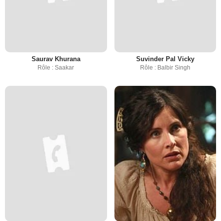
Saurav Khurana
Suvinder Pal Vicky
Rôle : Saakar
Rôle : Balbir Singh