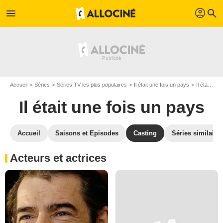
profil
menu
search
Accueil
Séries
Séries TV les plus populaires
Il était une fois un pays
Il était une fois un pays S01
Il était une fois un pays
Accueil
Saisons et Episodes
Casting
Séries similaire
Acteurs et actrices