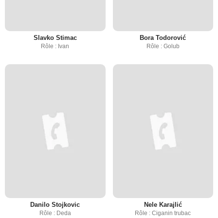
Slavko Stimac
Bora Todorović
Rôle : Ivan
Rôle : Golub
Danilo Stojkovic
Nele Karajlić
Rôle : Deda
Rôle : Ciganin trubac