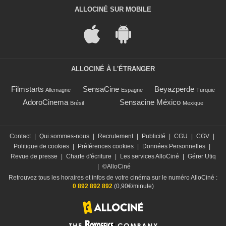
ALLOCINÉ SUR MOBILE
ALLOCINÉ À L'ÉTRANGER
Filmstarts
SensaCine
Beyazperde
Allemagne
Espagne
Turquie
AdoroCinema
Sensacine México
Brésil
Mexique
Contact
|
Qui sommes-nous
|
Recrutement
|
Publicité
|
CGU
|
CGV
|
Politique de cookies
|
Préférences cookies
|
Données Personnelles
|
Revue de presse
|
Charte d'écriture
|
Les services AlloCiné
|
Gérer Utiq
|
©AlloCiné
Retrouvez tous les horaires et infos de votre cinéma sur le numéro AlloCiné :
0 892 892 892
(0,90€/minute)