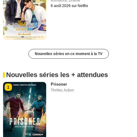
Romance
,
Drame
6 août 2026 sur Netflix
Nouvelles séries en ce moment à la TV
Nouvelles séries les + attendues
Prisoner
1
Thriller
,
Action