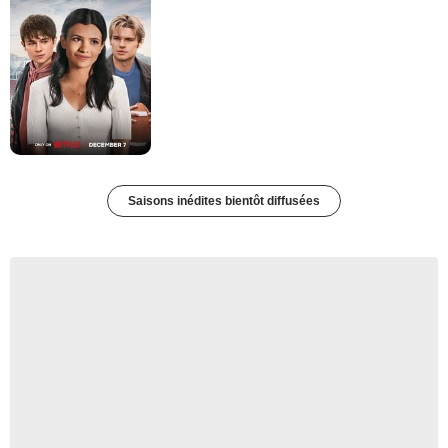
Saisons inédites bientôt diffusées