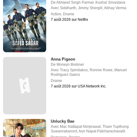
De
Abhijeet Singh Parmar
,
Kushal Srivastava
Avec
Siddharth
,
Jimmy Shergill
,
Abhay Verma
Action
,
Drame
7 août 2026 sur Netflix
Anna Pigeon
De
Morwyn Brebner
Avec
Tracy Spiridakos
,
Ronnie Rowe
,
Manuel
Rodriguez-Saenz
Drame
7 août 2026 sur USA Network Inc.
Unlucky Bae
Avec
Mac Nattapat Nimjirawat
,
Tham Tupthong
Suwanrakanont
,
Aun Napat Patcharachavalit