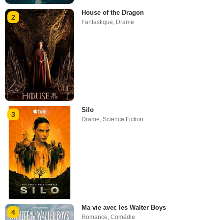
House of the Dragon
2
Fantastique
,
Drame
Silo
3
Drame
,
Science Fiction
Ma vie avec les Walter Boys
4
Romance
,
Comédie