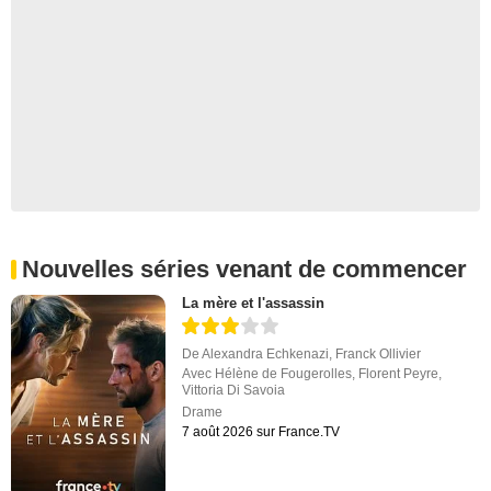
Nouvelles séries venant de commencer
La mère et l'assassin
De
Alexandra Echkenazi
,
Franck Ollivier
Avec
Hélène de Fougerolles
,
Florent Peyre
,
Vittoria Di Savoia
Drame
7 août 2026 sur France.TV