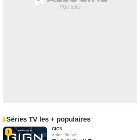
Séries TV les + populaires
GIGN
1
Action
,
Drame