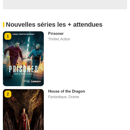
Nouvelles séries les + attendues
Prisoner
1
Thriller
,
Action
House of the Dragon
2
Fantastique
,
Drame