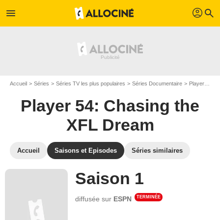
profil
menu
search
Accueil
Séries
Séries TV les plus populaires
Séries Documentaire
Player 54: Chasing the XFL Dream
Player 54: Chasing the
XFL Dream
Accueil
Saisons et Episodes
Séries similaires
Saison 1
TERMINÉE
diffusée sur
ESPN