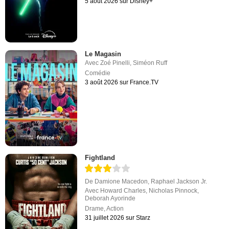
5 août 2026 sur Disney+
Le Magasin
Avec
Zoé Pinelli
,
Siméon Ruff
Comédie
3 août 2026 sur France.TV
Fightland
De
Damione Macedon
,
Raphael Jackson Jr.
Avec
Howard Charles
,
Nicholas Pinnock
,
Deborah Ayorinde
Drame
,
Action
31 juillet 2026 sur Starz