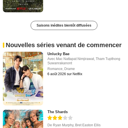
Saisons inédites bientôt diffusées
Nouvelles séries venant de commencer
Unlucky Bae
Avec
Mac Nattapat Nimjirawat
,
Tham Tupthong
Suwanrakanont
Romance
,
Drame
6 août 2026 sur Netflix
The Shards
De
Ryan Murphy
,
Bret Easton Ellis