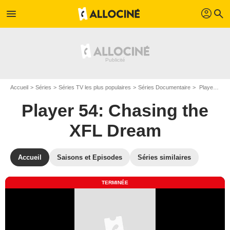
profil
menu
search
Accueil
Séries
Séries TV les plus populaires
Séries Documentaire
Player 54: Chasing the XFL Dream
Player 54: Chasing the
XFL Dream
Accueil
Saisons et Episodes
Séries similaires
TERMINÉE