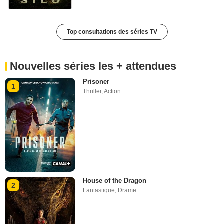
Top consultations des séries TV
Nouvelles séries les + attendues
Prisoner
1
Thriller
,
Action
House of the Dragon
2
Fantastique
,
Drame