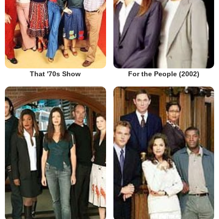
That '70s Show
For the People (2002)