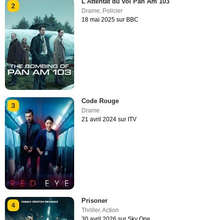
L'Attentat du vol Pan Am 103
2
Drame
,
Policier
18 mai 2025 sur BBC
Code Rouge
3
Drame
21 avril 2024 sur ITV
Prisoner
4
Thriller
,
Action
30 avril 2026 sur Sky One