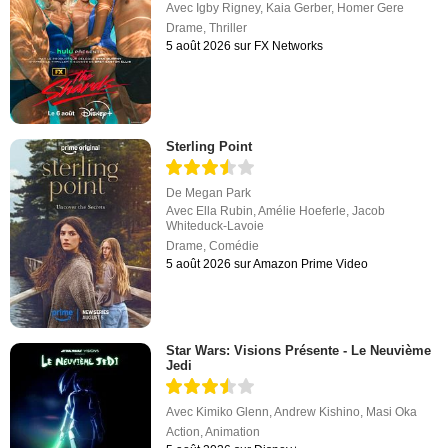
Avec
Igby Rigney
,
Kaia Gerber
,
Homer Gere
Drame
,
Thriller
5 août 2026 sur FX Networks
Sterling Point
De
Megan Park
Avec
Ella Rubin
,
Amélie Hoeferle
,
Jacob
Whiteduck-Lavoie
Drame
,
Comédie
5 août 2026 sur Amazon Prime Video
Star Wars: Visions Présente - Le Neuvième
Jedi
Avec
Kimiko Glenn
,
Andrew Kishino
,
Masi Oka
Action
,
Animation