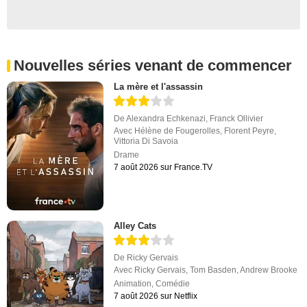
Nouvelles séries venant de commencer
La mère et l'assassin
De
Alexandra Echkenazi
,
Franck Ollivier
Avec
Hélène de Fougerolles
,
Florent Peyre
,
Vittoria Di Savoia
Drame
7 août 2026 sur France.TV
Alley Cats
De
Ricky Gervais
Avec
Ricky Gervais
,
Tom Basden
,
Andrew Brooke
Animation
,
Comédie
7 août 2026 sur Netflix