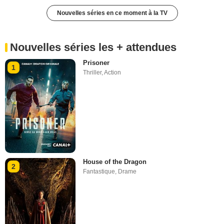
Nouvelles séries en ce moment à la TV
Nouvelles séries les + attendues
Prisoner
1
Thriller
,
Action
House of the Dragon
2
Fantastique
,
Drame