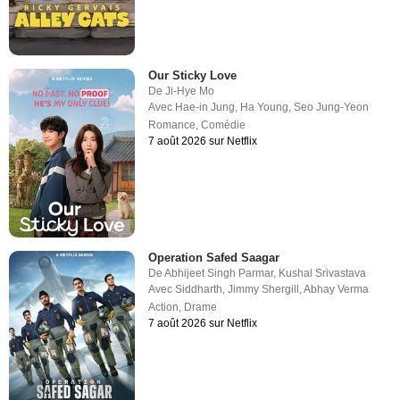
Our Sticky Love
De
Ji-Hye Mo
Avec
Hae-in Jung
,
Ha Young
,
Seo Jung-Yeon
Romance
,
Comédie
7 août 2026 sur Netflix
Operation Safed Saagar
De
Abhijeet Singh Parmar
,
Kushal Srivastava
Avec
Siddharth
,
Jimmy Shergill
,
Abhay Verma
Action
,
Drame
7 août 2026 sur Netflix