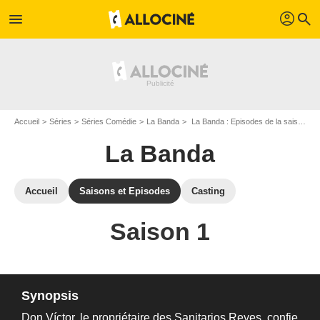
profil
menu
search
Accueil
Séries
Séries Comédie
La Banda
La Banda : Episodes de la saison 1
La Banda
Accueil
Saisons et Episodes
Casting
Saison 1
Synopsis
Don Víctor, le propriétaire des Sanitarios Reyes, confie