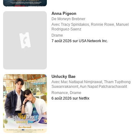
Anna Pigeon
De
Morwyn Brebner
Avec
Tracy Spiridakos
,
Ronnie Rowe
,
Manuel
Rodriguez-Saenz
Drame
7 août 2026 sur USA Network Inc.
Unlucky Bae
Avec
Mac Nattapat Nimjirawat
,
Tham Tupthong
Suwanrakanont
,
Aun Napat Patcharachavalit
Romance
,
Drame
6 août 2026 sur Netflix