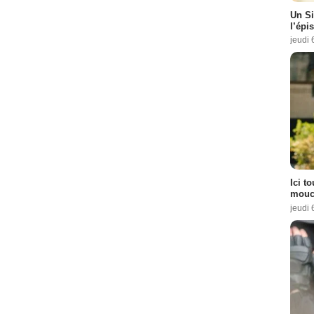
Un Si
l’épi
jeudi 
Ici t
mouch
jeudi 