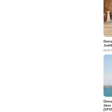
Demai
Judit
jeudi 
Demai
dans 
[SPO