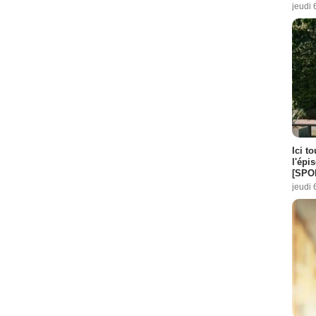
jeudi 
Ici t
l'épi
[SPO
jeudi 