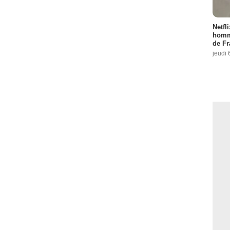
Netfl
homma
de Fr
jeudi 