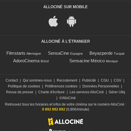
ALLOCINÉ SUR MOBILE
ALLOCINÉ À L'ÉTRANGER
Filmstarts
SensaCine
Beyazperde
Allemagne
Espagne
Turquie
AdoroCinema
Sensacine México
Brésil
Mexique
Contact
|
Qui sommes-nous
|
Recrutement
|
Publicité
|
CGU
|
CGV
|
Politique de cookies
|
Préférences cookies
|
Données Personnelles
|
Revue de presse
|
Charte d'écriture
|
Les services AlloCiné
|
Gérer Utiq
|
©AlloCiné
Retrouvez tous les horaires et infos de votre cinéma sur le numéro AlloCiné :
0 892 892 892
(0,90€/minute)