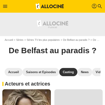
profil
menu
search
Accueil
Séries
Séries TV les plus populaires
De Belfast au paradis ?
De Belfast au paradis ? S01
De Belfast au paradis ?
Accueil
Saisons et Episodes
Casting
News
Vidéo
Acteurs et actrices