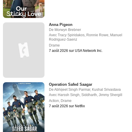
Anna Pigeon
De
Morwyn Brebner
Avec
Tracy Spiridakos
,
Ronnie Rowe
,
Manuel
Rodriguez-Saenz
Drame
7 août 2026 sur USA Network Inc.
Operation Safed Saagar
De
Abhijeet Singh Parmar
,
Kushal Srivastava
Avec
Harssh Singh
,
Siddharth
,
Jimmy Shergill
Action
,
Drame
7 août 2026 sur Netflix