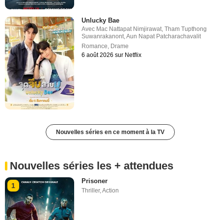
Unlucky Bae
Avec
Mac Nattapat Nimjirawat
,
Tham Tupthong
Suwanrakanont
,
Aun Napat Patcharachavalit
Romance
,
Drame
6 août 2026 sur Netflix
Nouvelles séries en ce moment à la TV
Nouvelles séries les + attendues
Prisoner
1
Thriller
,
Action