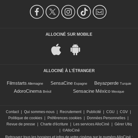
ALLOCINÉ SUR MOBILE
ALLOCINÉ À L'ÉTRANGER
Filmstarts
SensaCine
Beyazperde
Allemagne
Espagne
Turquie
AdoroCinema
Sensacine México
Brésil
Mexique
Contact
|
Qui sommes-nous
|
Recrutement
|
Publicité
|
CGU
|
CGV
|
Politique de cookies
|
Préférences cookies
|
Données Personnelles
|
Revue de presse
|
Charte d'écriture
|
Les services AlloCiné
|
Gérer Utiq
|
©AlloCiné
Retrouvez tous les horaires et infos de votre cinéma sur le numéro AlloCiné :