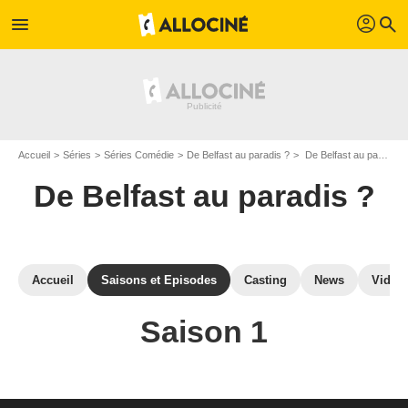
profil
menu
search
Accueil
Séries
Séries Comédie
De Belfast au paradis ?
De Belfast au paradis ? : Episodes de la saison 1
De Belfast au paradis ?
Accueil
Saisons et Episodes
Casting
News
Vidéo
Saison 1