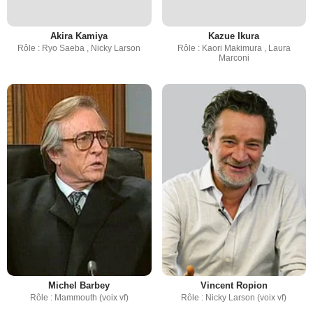
Akira Kamiya
Kazue Ikura
Rôle : Ryo Saeba , Nicky Larson
Rôle : Kaori Makimura , Laura
Marconi
Michel Barbey
Vincent Ropion
Rôle : Mammouth (voix vf)
Rôle : Nicky Larson (voix vf)