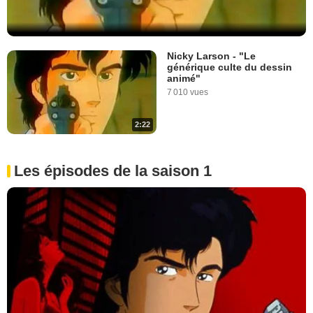
Nicky Larson - "Le
générique culte du dessin
animé"
7 010 vues
2:22
Les épisodes de la saison 1