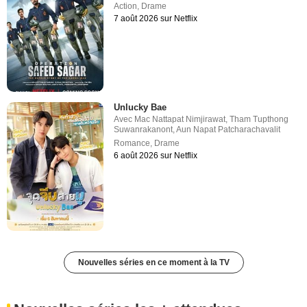
Action
,
Drame
7 août 2026 sur Netflix
Unlucky Bae
Avec
Mac Nattapat Nimjirawat
,
Tham Tupthong
Suwanrakanont
,
Aun Napat Patcharachavalit
Romance
,
Drame
6 août 2026 sur Netflix
Nouvelles séries en ce moment à la TV