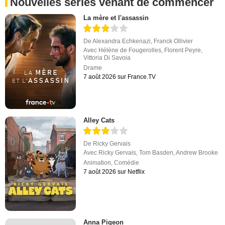
Nouvelles séries venant de commencer
La mère et l'assassin
De
Alexandra Echkenazi
,
Franck Ollivier
Avec
Hélène de Fougerolles
,
Florent Peyre
,
Vittoria Di Savoia
Drame
7 août 2026 sur France.TV
Alley Cats
De
Ricky Gervais
Avec
Ricky Gervais
,
Tom Basden
,
Andrew Brooke
Animation
,
Comédie
7 août 2026 sur Netflix
Anna Pigeon