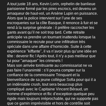
A tout juste 18 ans, Kevin Lorin, orphelin de banlieue
parisienne formé par les pires escrocs, est devenu un
arnaqueur de haut-vol, un Arsène Lupin en puissance.
Alors que la police intervient sur l’une de ses
escroqueries sur la côte Basque, il renonce à fuir et se
rend à la surprise générale : il préfère raccrocher les
gants avant qu’il ne soit trop tard. Cette retraite
anticipée va prendre un tournant inattendu lorsque la
commissaire le recrute pour une infiltration très
spéciale dans une affaire d’homicide. Suite à cette
expérience "kiffante", il va n’avoir plus qu’une idée en
tête : devenir flic ! Après tout, il n’y a pas meilleur que
lui pour "arnaquer" les criminels !
Mais son arrivée tonitruante au commissariat ne va
pas faire l’unanimité : s’il pourra compter sur la
confiance de la commissaire Trinquant et la
bienveillance de sa jeune collègue Sofia pour qui il a
un indéniable crush, tout sera beaucoup plus
compliqué avec le Capitaine Vincent Béraud, un
homme d’expérience et flic d’exception quelque peu
rigide mais toujours irréprochable, qui ne supporte pas
que ce gamin imprévisible et hors de contrôle soit