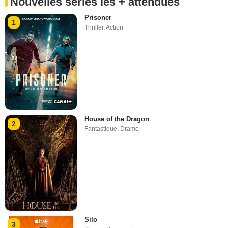
Nouvelles séries les + attendues
Prisoner
1
Thriller
,
Action
House of the Dragon
2
Fantastique
,
Drame
Silo
3