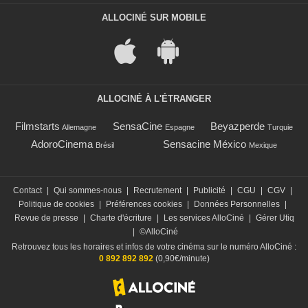
ALLOCINÉ SUR MOBILE
ALLOCINÉ À L'ÉTRANGER
Filmstarts
SensaCine
Beyazperde
Allemagne
Espagne
Turquie
AdoroCinema
Sensacine México
Brésil
Mexique
Contact
|
Qui sommes-nous
|
Recrutement
|
Publicité
|
CGU
|
CGV
|
Politique de cookies
|
Préférences cookies
|
Données Personnelles
|
Revue de presse
|
Charte d'écriture
|
Les services AlloCiné
|
Gérer Utiq
|
©AlloCiné
Retrouvez tous les horaires et infos de votre cinéma sur le numéro AlloCiné :
0 892 892 892
(0,90€/minute)