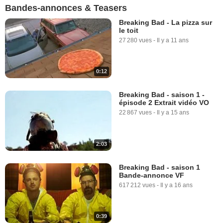
Bandes-annonces & Teasers
Breaking Bad - La pizza sur
le toit
27 280 vues
-
Il y a 11 ans
0:12
Breaking Bad - saison 1 -
épisode 2 Extrait vidéo VO
22 867 vues
-
Il y a 15 ans
2:03
Breaking Bad - saison 1
Bande-annonce VF
617 212 vues
-
Il y a 16 ans
0:39