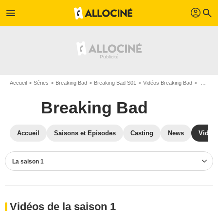
profil
menu
search
Accueil
Séries
Breaking Bad
Breaking Bad S01
Vidéos Breaking Bad
Vidéos Breaking Bad S01
Breaking Bad
Accueil
Saisons et Episodes
Casting
News
Vidéo
La saison 1
Vidéos de la saison 1