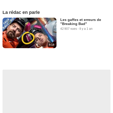
La rédac en parle
Les gaffes et erreurs de
"Breaking Bad"
42 907 vues
-
Il y a 1 an
9:18