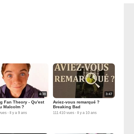
4:38
3:47
g Fan Theory - Qu'est
Aviez-vous remarqué ?
u Malcolm ?
Breaking Bad
vues
-
Il y a 9 ans
111 410 vues
-
Il y a 10 ans