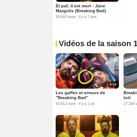
Et paf, il est mort - Jane
Margolis (Breaking Bad)
28 492 vues
-
Il y a 7 ans
Vidéos de la saison 
9:18
Les gaffes et erreurs de
Breaki
"Breaking Bad"
toit
42 912 vues
-
Il y a 1 an
27 280 