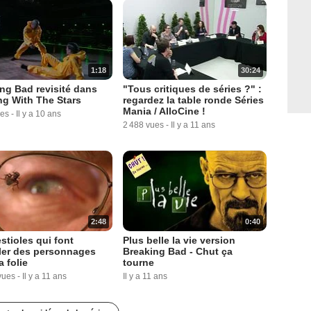
1:18
30:24
ng Bad revisité dans
"Tous critiques de séries ?" :
g With The Stars
regardez la table ronde Séries
Mania / AlloCine !
ues
-
Il y a 10 ans
2 488 vues
-
Il y a 11 ans
2:48
0:40
stioles qui font
Plus belle la vie version
ler des personnages
Breaking Bad - Chut ça
a folie
tourne
vues
-
Il y a 11 ans
Il y a 11 ans