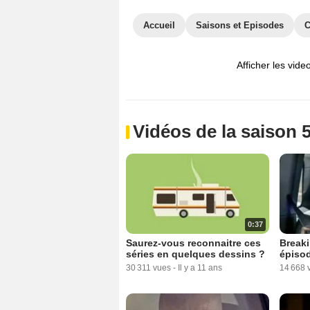
Accueil
Saisons et Episodes
C
Afficher les vide
Vidéos de la saison 
0:37
Saurez-vous reconnaitre ces
Breaki
séries en quelques dessins ?
épiso
30 311 vues
-
Il y a 11 ans
14 668 