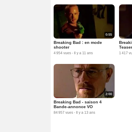
0:55
Breaking Bad : en mode
Breaki
shooter
Tease
4 954 vues
-
Il y a 11 ans
1 417 v
2:00
Breaking Bad - saison 4
Bande-annonce VO
84 957 vues
-
Il y a 13 ans