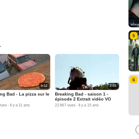
5
1
6
0:12
2:03
ng Bad - La pizza sur le
Breaking Bad - saison 1 -
épisode 2 Extrait vidéo VO
vues
-
Il y a 11 ans
22 867 vues
-
Il y a 15 ans