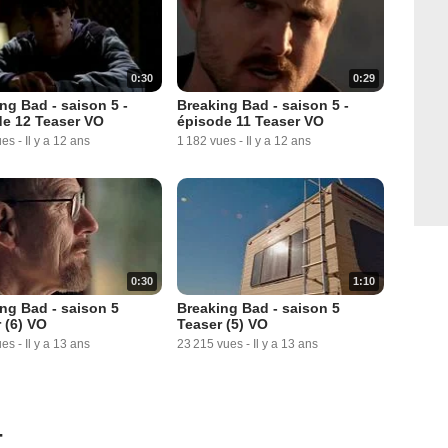
0:30
0:29
ng Bad - saison 5 -
Breaking Bad - saison 5 -
de 12 Teaser VO
épisode 11 Teaser VO
ues
-
Il y a 12 ans
1 182 vues
-
Il y a 12 ans
0:30
1:10
ng Bad - saison 5
Breaking Bad - saison 5
 (6) VO
Teaser (5) VO
ues
-
Il y a 13 ans
23 215 vues
-
Il y a 13 ans
4