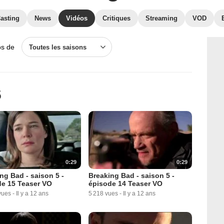
asting
News
Vidéos
Critiques
Streaming
VOD
os de
Toutes les saisons
5
0:29
0:29
ng Bad - saison 5 -
Breaking Bad - saison 5 -
de 15 Teaser VO
épisode 14 Teaser VO
vues
-
Il y a 12 ans
5 218 vues
-
Il y a 12 ans