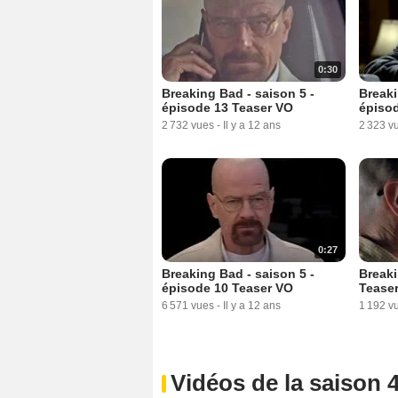
0:30
Breaking Bad - saison 5 -
Breaki
épisode 13 Teaser VO
épiso
2 732 vues
-
Il y a 12 ans
2 323 v
0:27
Breaking Bad - saison 5 -
Breaki
épisode 10 Teaser VO
Teaser
6 571 vues
-
Il y a 12 ans
1 192 v
Vidéos de la saison 