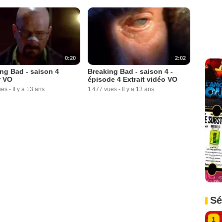
0:20
2:02
ng Bad - saison 4
Breaking Bad - saison 4 -
r VO
épisode 4 Extrait vidéo VO
ues
-
Il y a 13 ans
1 477 vues
-
Il y a 13 ans
Sé
1