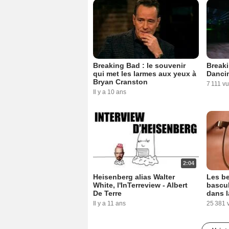
Breaking Bad : le souvenir
Breaki
qui met les larmes aux yeux à
Dancin
Bryan Cranston
7 111 v
Il y a 10 ans
2:04
Heisenberg alias Walter
Les be
White, l'InTerreview - Albert
bascu
De Terre
dans l
Il y a 11 ans
25 381 