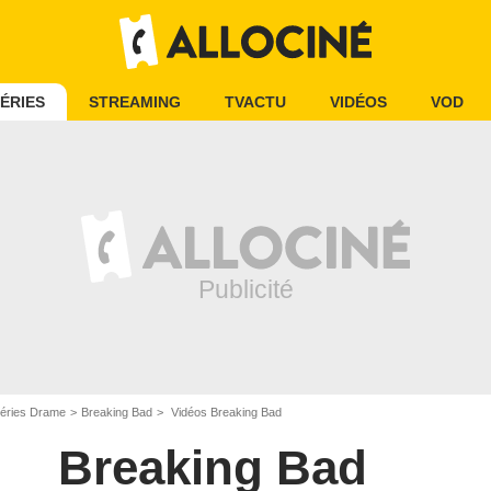
ÉRIES
STREAMING
TVACTU
VIDÉOS
VOD
éries Drame
Breaking Bad
Vidéos Breaking Bad
Breaking Bad