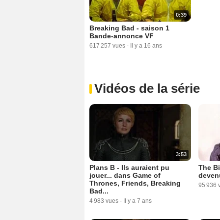
0:39
Breaking Bad - saison 1
Bande-annonce VF
617 257 vues
-
Il y a 16 ans
Vidéos de la série
3:53
Plans B - Ils auraient pu
The Bi
jouer... dans Game of
deven
Thrones, Friends, Breaking
95 936 
Bad...
4 983 vues
-
Il y a 7 ans