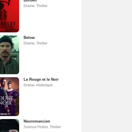
Borden
Drame
,
Thriller
Below
Drame
,
Thriller
Le Rouge et le Noir
Drame
,
Historique
Neuromancien
Science Fiction
,
Thriller