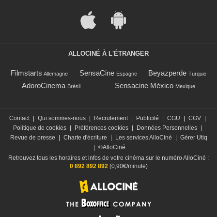
ALLOCINÉ À L'ÉTRANGER
Filmstarts
SensaCine
Beyazperde
Allemagne
Espagne
Turquie
AdoroCinema
Sensacine México
Brésil
Mexique
Contact
|
Qui sommes-nous
|
Recrutement
|
Publicité
|
CGU
|
CGV
|
Politique de cookies
|
Préférences cookies
|
Données Personnelles
|
Revue de presse
|
Charte d'écriture
|
Les services AlloCiné
|
Gérer Utiq
|
©AlloCiné
Retrouvez tous les horaires et infos de votre cinéma sur le numéro AlloCiné :
0 892 892 892
(0,90€/minute)