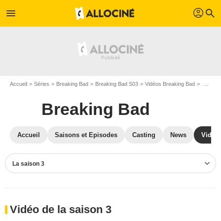
profil
menu
search
Accueil
Séries
Breaking Bad
Breaking Bad S03
Vidéos Breaking Bad
Vidéos Breaking Bad S03
Breaking Bad
Accueil
Saisons et Episodes
Casting
News
Vidéo
La saison 3
Vidéo de la saison 3