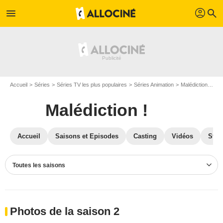
profil
menu
search
Accueil
Séries
Séries TV les plus populaires
Séries Animation
Malédiction !
Ph
Malédiction !
Accueil
Saisons et Episodes
Casting
Vidéos
Stre
Toutes les saisons
Photos de la saison 2