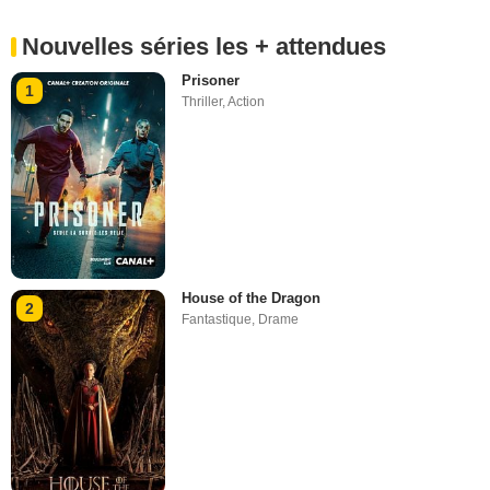
Nouvelles séries les + attendues
Prisoner
1
Thriller
,
Action
House of the Dragon
2
Fantastique
,
Drame