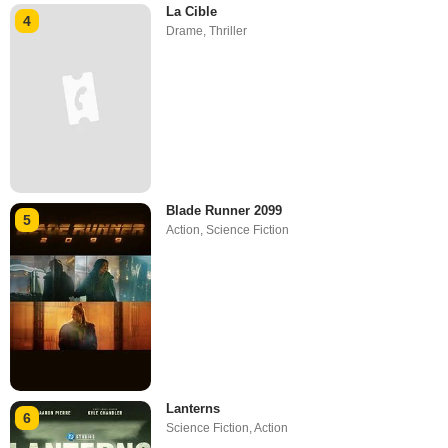
La Cible
4
Drame
,
Thriller
Blade Runner 2099
5
Action
,
Science Fiction
Lanterns
6
Science Fiction
,
Action