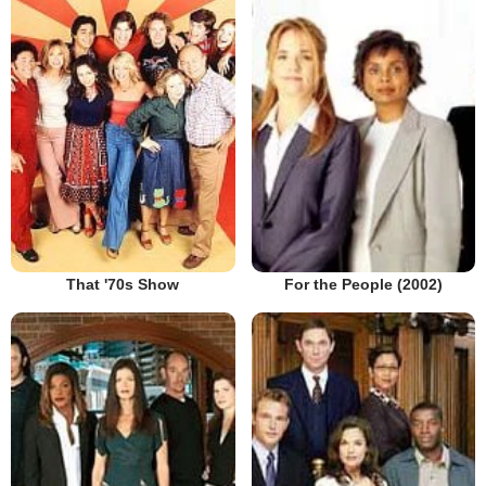
That '70s Show
For the People (2002)