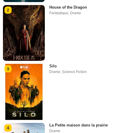
House of the Dragon
2
Fantastique
,
Drame
Silo
3
Drame
,
Science Fiction
La Petite maison dans la prairie
4
Drame