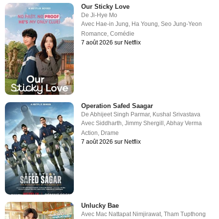
Our Sticky Love
De
Ji-Hye Mo
Avec
Hae-in Jung
,
Ha Young
,
Seo Jung-Yeon
Romance
,
Comédie
7 août 2026 sur Netflix
Operation Safed Saagar
De
Abhijeet Singh Parmar
,
Kushal Srivastava
Avec
Siddharth
,
Jimmy Shergill
,
Abhay Verma
Action
,
Drame
7 août 2026 sur Netflix
Unlucky Bae
Avec
Mac Nattapat Nimjirawat
,
Tham Tupthong