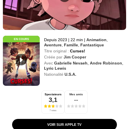
EN COURS
Depuis 2023
|
22 min
|
Animation
,
Aventure
,
Famille
,
Fantastique
Titre original :
Curses!
Créée par
Jim Cooper
Avec
Gabrielle Nevaeh
,
Andre Robinson
,
Lyric Lewis
Nationalité
U.S.A.
Spectateurs
Mes amis
3,1
--
7 notes
VOIR SUR APPLE TV