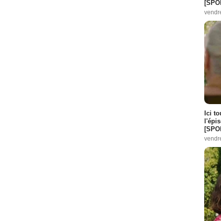
[SPO
vendr
Ici t
l'épi
[SPO
vendr