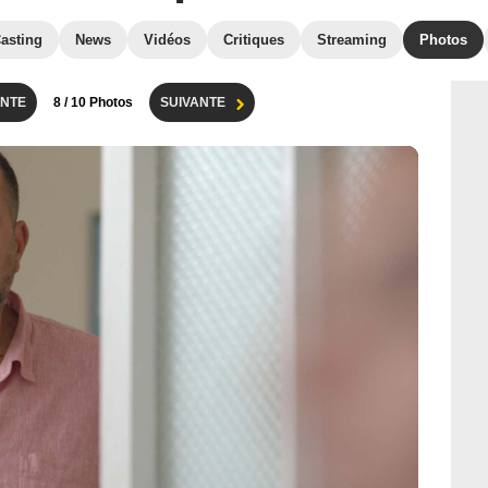
asting
News
Vidéos
Critiques
Streaming
Photos
NTE
8
/ 10 Photos
SUIVANTE