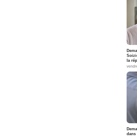
Demai
Soizi
la ré
vendr
Demai
dans 