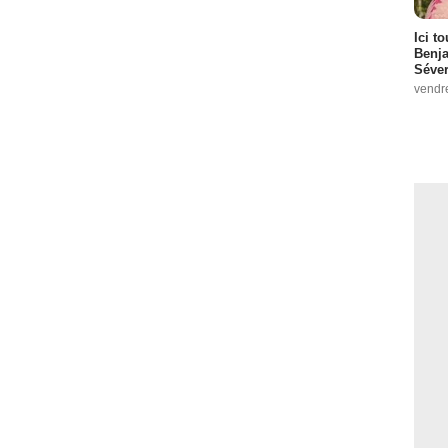
Ici t
Benj
Séver
vendr