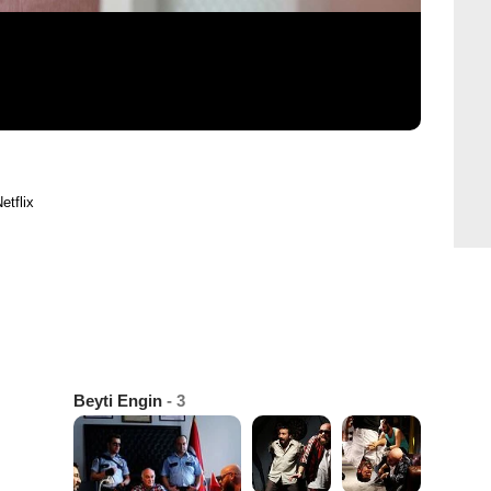
etflix
Beyti Engin
- 3