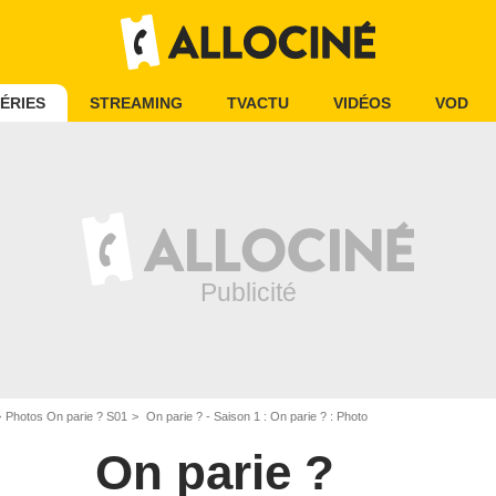
ÉRIES
STREAMING
TVACTU
VIDÉOS
VOD
Photos On parie ? S01
On parie ? - Saison 1 : On parie ? : Photo
On parie ?