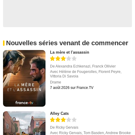
Nouvelles séries venant de commencer
La mère et l'assassin
De
Alexandra Echkenazi
,
Franck Ollivier
Avec
Hélène de Fougerolles
,
Florent Peyre
,
Vittoria Di Savoia
Drame
7 août 2026 sur France.TV
Alley Cats
De
Ricky Gervais
Avec
Ricky Gervais
,
Tom Basden
,
Andrew Brooke