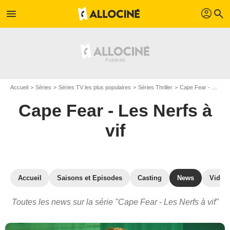
profil
menu
search
Accueil
Séries
Séries TV les plus populaires
Séries Thriller
Cape Fear - Les Nerfs à vif
Cape Fear - Les Nerfs à
vif
Accueil
Saisons et Episodes
Casting
News
Vidéo
Toutes les news sur la série "Cape Fear - Les Nerfs à vif"