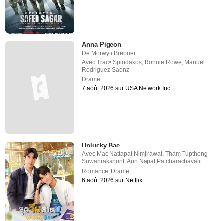
Anna Pigeon
De
Morwyn Brebner
Avec
Tracy Spiridakos
,
Ronnie Rowe
,
Manuel
Rodriguez-Saenz
Drame
7 août 2026 sur USA Network Inc.
Unlucky Bae
Avec
Mac Nattapat Nimjirawat
,
Tham Tupthong
Suwanrakanont
,
Aun Napat Patcharachavalit
Romance
,
Drame
6 août 2026 sur Netflix