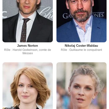
James Norton
Nikolaj Coster-Waldau
Rôle : Harold Godwinson, comte de
Rôle : Guillaume le conquérant
Wessex