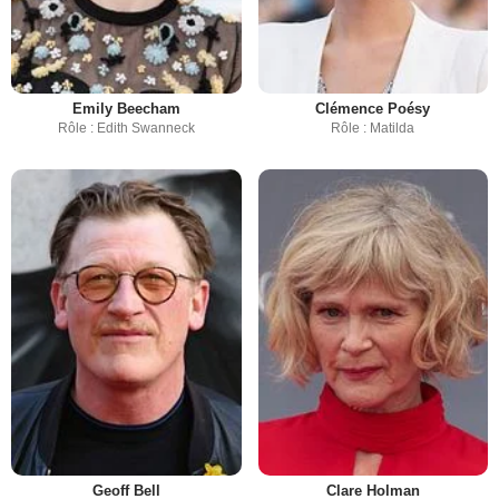
Emily Beecham
Clémence Poésy
Rôle : Edith Swanneck
Rôle : Matilda
Geoff Bell
Clare Holman