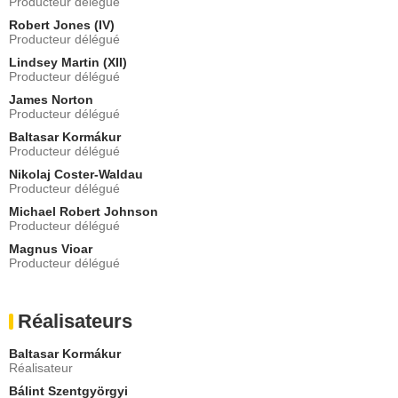
Producteur délégué
Noble londonien
Robert Jones (IV)
- 1 Episode :
8
Producteur délégué
Hannes Óli Ágústsson
Lindsey Martin (XII)
Garde de Northumbrie
Producteur délégué
- 1 Episode :
4
James Norton
Tommi Thor Gudmundsson
Producteur délégué
Guerrier Viking
Baltasar Kormákur
- 1 Episode :
6
Producteur délégué
Anthony Bacigalupo
Messager royal
Nikolaj Coster-Waldau
Producteur délégué
- 1 Episode :
4
Michael Robert Johnson
Sindri Swan
Producteur délégué
Soldat normand
- 1 Episode :
4
Magnus Vioar
Producteur délégué
Réalisateurs
Baltasar Kormákur
Réalisateur
Bálint Szentgyörgyi