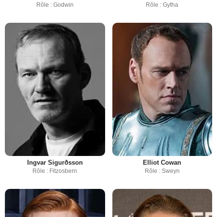
Rôle : Godwin
Rôle : Gytha
Ingvar Sigurðsson
Elliot Cowan
Rôle : Fitzosbern
Rôle : Sweyn