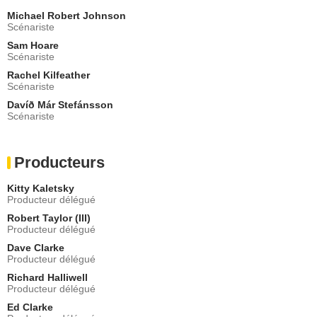
Vigdís Hrefna Pálsdóttir
Michael Robert Johnson
Cécile
Scénariste
- 2 Episodes :
1
-
2
Sam Hoare
Marcel Úlfur Davidsson
Scénariste
Phillip
Rachel Kilfeather
- 2 Episodes :
1
-
4
Scénariste
Haraldur Stefansson
Aethel
Davíð Már Stefánsson
Scénariste
- 1 Episode :
2
Bjorn Ingi Hilmarsson
Guy de Brionne
Producteurs
- 1 Episode :
1
Hlynur Harðarson
Kitty Kaletsky
Wulfnoth
Producteur délégué
- 1 Episode :
3
Robert Taylor (III)
Guðjón Þorsteinn Pálmarsson
Producteur délégué
Guerrier danois
Dave Clarke
- 1 Episode :
4
Producteur délégué
Tamás Katrics
Richard Halliwell
Messager
Producteur délégué
- 1 Episode :
4
Ed Clarke
Þráinn Sigvaldason