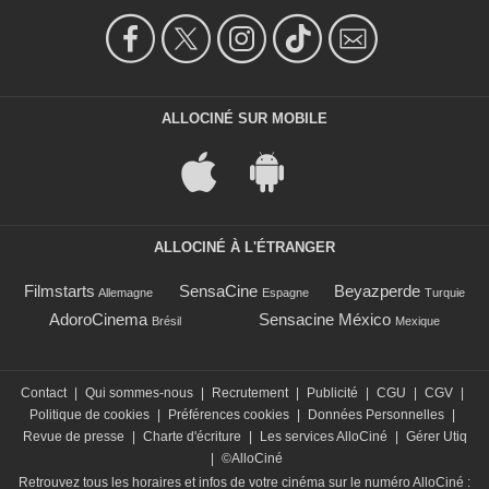
ALLOCINÉ SUR MOBILE
ALLOCINÉ À L'ÉTRANGER
Filmstarts
SensaCine
Beyazperde
Allemagne
Espagne
Turquie
AdoroCinema
Sensacine México
Brésil
Mexique
Contact
|
Qui sommes-nous
|
Recrutement
|
Publicité
|
CGU
|
CGV
|
Politique de cookies
|
Préférences cookies
|
Données Personnelles
|
Revue de presse
|
Charte d'écriture
|
Les services AlloCiné
|
Gérer Utiq
|
©AlloCiné
Retrouvez tous les horaires et infos de votre cinéma sur le numéro AlloCiné :