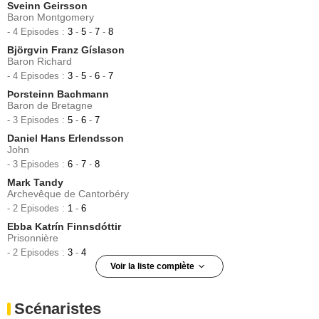
Sveinn Geirsson
Baron Montgomery
- 4 Episodes :
3
-
5
-
7
-
8
Björgvin Franz Gíslason
Baron Richard
- 4 Episodes :
3
-
5
-
6
-
7
Þorsteinn Bachmann
Baron de Bretagne
- 3 Episodes :
5
-
6
-
7
Daniel Hans Erlendsson
John
- 3 Episodes :
6
-
7
-
8
Mark Tandy
Archevêque de Cantorbéry
- 2 Episodes :
1
-
6
Ebba Katrín Finnsdóttir
Prisonnière
- 2 Episodes :
3
-
4
Voir la liste complète
Skúli Gautason
Trésorier royal
Scénaristes
- 2 Episodes :
3
-
4