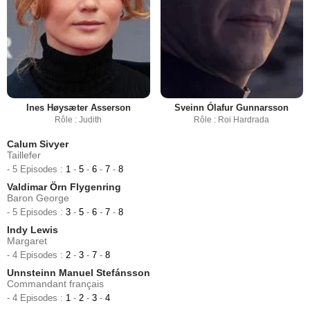
Ines Høysæter Asserson
Sveinn Ólafur Gunnarsson
Rôle : Judith
Rôle : Roi Hardrada
Calum Sivyer
Taillefer
- 5 Episodes :
1
-
5
-
6
-
7
-
8
Valdimar Örn Flygenring
Baron George
- 5 Episodes :
3
-
5
-
6
-
7
-
8
Indy Lewis
Margaret
- 4 Episodes :
2
-
3
-
7
-
8
Unnsteinn Manuel Stefánsson
Commandant français
- 4 Episodes :
1
-
2
-
3
-
4