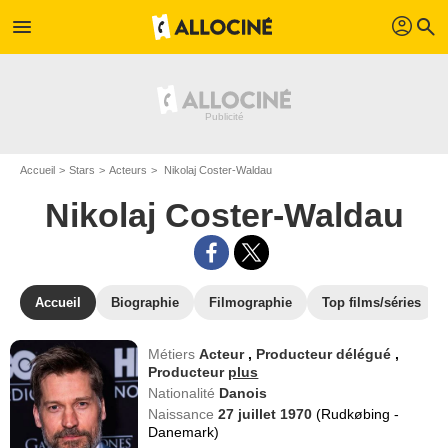
profil
menu
search
Accueil
Stars
Acteurs
Nikolaj Coster-Waldau
Nikolaj Coster-Waldau
Accueil
Biographie
Filmographie
Top films/séries
Métiers
Acteur
,
Producteur délégué
,
Producteur
plus
Nationalité
Danois
Naissance
27 juillet 1970
(Rudkøbing -
Danemark)