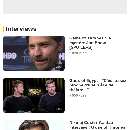
Interviews
Game of Thrones : le
mystère Jon Snow
[SPOILERS]
6 820 vues
3:34
Gods of Egypt : "C'est assez
proche d'une pièce de
théâtre..."
7 959 vues
4:15
Nikolaj Coster-Waldau
Interview : Game of Thrones