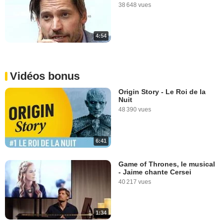
38 648 vues
4:54
Vidéos bonus
Origin Story - Le Roi de la
Nuit
48 390 vues
6:41
Game of Thrones, le musical
- Jaime chante Cersei
40 217 vues
1:34