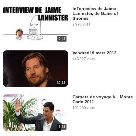
InTerreview de Jaime
Lannister, de Game of
thrones
2 970 vues
0:43
Vendredi 9 mars 2012
443 827 vues
10:13
Carnets de voyage à... Monte
Carlo 2011
191 460 vues
6:31