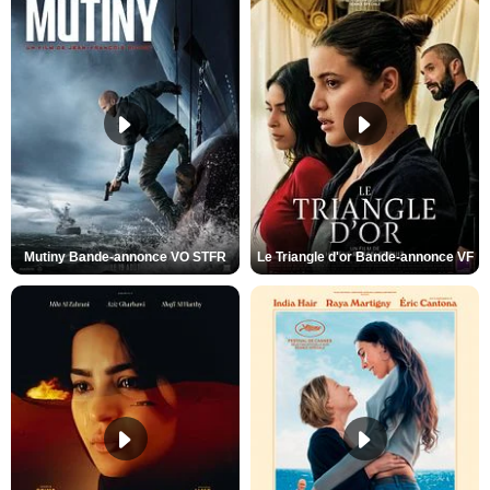
Mutiny Bande-annonce VO STFR
Le Triangle d'or Bande-annonce VF