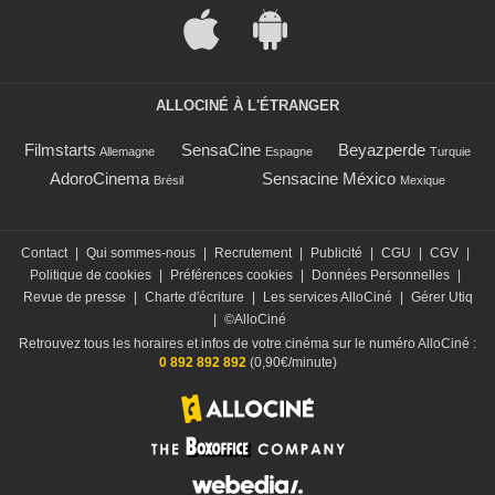
ALLOCINÉ À L'ÉTRANGER
Filmstarts
SensaCine
Beyazperde
Allemagne
Espagne
Turquie
AdoroCinema
Sensacine México
Brésil
Mexique
Contact
|
Qui sommes-nous
|
Recrutement
|
Publicité
|
CGU
|
CGV
|
Politique de cookies
|
Préférences cookies
|
Données Personnelles
|
Revue de presse
|
Charte d'écriture
|
Les services AlloCiné
|
Gérer Utiq
|
©AlloCiné
Retrouvez tous les horaires et infos de votre cinéma sur le numéro AlloCiné :
0 892 892 892
(0,90€/minute)