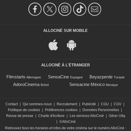
ALLOCINÉ SUR MOBILE
ALLOCINÉ À L'ÉTRANGER
Filmstarts
SensaCine
Beyazperde
Allemagne
Espagne
Turquie
AdoroCinema
Sensacine México
Brésil
Mexique
Contact
|
Qui sommes-nous
|
Recrutement
|
Publicité
|
CGU
|
CGV
|
Politique de cookies
|
Préférences cookies
|
Données Personnelles
|
Revue de presse
|
Charte d'écriture
|
Les services AlloCiné
|
Gérer Utiq
|
©AlloCiné
Retrouvez tous les horaires et infos de votre cinéma sur le numéro AlloCiné :