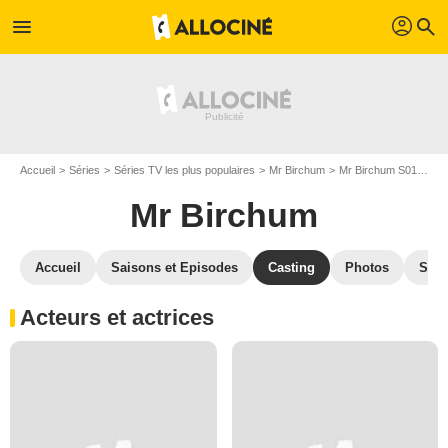
profil
menu
search
Accueil
Séries
Séries TV les plus populaires
Mr Birchum
Mr Birchum S01
Cas
Mr Birchum
Accueil
Saisons et Episodes
Casting
Photos
Séri
Acteurs et actrices